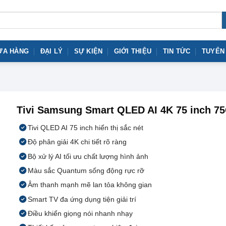
ỬA HÀNG
ĐẠI LÝ
SỰ KIỆN
GIỚI THIỆU
TIN TỨC
TUYỂN
Tivi Samsung Smart QLED AI 4K 75 inch 7
Tivi QLED AI 75 inch hiển thị sắc nét
Độ phân giải 4K chi tiết rõ ràng
Bộ xử lý AI tối ưu chất lượng hình ảnh
Màu sắc Quantum sống động rực rỡ
Âm thanh mạnh mẽ lan tỏa không gian
Smart TV đa ứng dụng tiện giải trí
Điều khiển giọng nói nhanh nhạy