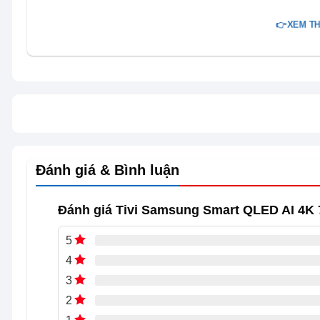
👉XEM TH
Đánh giá & Bình luận
Tivi Samsung Smart QLED AI 4K 75 inch 75Q8FA là mẫu 
Samsung, mang đến trải nghiệm giải trí ấn tượng với hì
Đánh giá Tivi Samsung Smart QLED AI 4K 
75 inch phù hợp phòng khách rộng hoặc không gian sinh
ảnh, thể thao và các chương trình giải trí.
5
4
Tivi Samsung Smart QLED AI 4K 75 inch 75Q8FA còn đượ
3
hành Tizen hiện đại, mang đến trải nghiệm sử dụng mượt
2