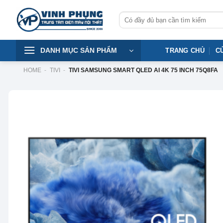
Skip
Tìm
to
kiếm:
content
DANH MỤC SẢN PHẨM
TRANG CHỦ
C
HOME
-
TIVI
-
TIVI SAMSUNG SMART QLED AI 4K 75 INCH 75Q8FA
-15%