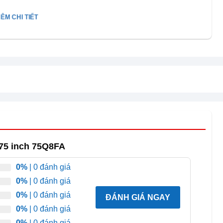
ÊM CHI TIẾT
tivi màn hình lớn thuộc dòng QLED AI cao cấp của
nh ảnh sắc nét, màu sắc rực rỡ và độ sáng cao. Kích thước
75 inch 75Q8FA
 hoạt chung, giúp cả gia đình tận hưởng trọn vẹn phim
0%
| 0 đánh giá
0%
| 0 đánh giá
c tích hợp trí tuệ nhân tạo thông minh cùng hệ điều
0%
| 0 đánh giá
ĐÁNH GIÁ NGAY
 mà và tiện lợi mỗi ngày.
0%
| 0 đánh giá
0%
| 0 đánh giá