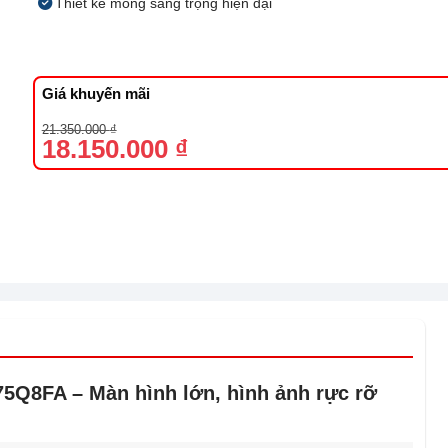
Thiết kế mỏng sang trọng hiện đại
Giá khuyến mãi
Giá
Giá
21.350.000
₫
gốc
hiện
18.150.000
₫
là:
tại
21.350.000 ₫.
là:
18.150.000 ₫.
5Q8FA – Màn hình lớn, hình ảnh rực rỡ