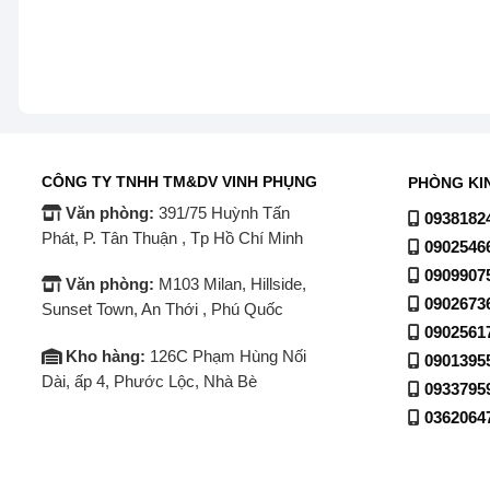
CÔNG TY TNHH TM&DV VINH PHỤNG
PHÒNG KI
Văn phòng:
391/75 Huỳnh Tấn
0938182
Phát, P. Tân Thuận , Tp Hồ Chí Minh
0902546
0909907
Văn phòng:
M103 Milan, Hillside,
0902673
Sunset Town, An Thới , Phú Quốc
0902561
Kho hàng:
126C Phạm Hùng Nối
0901395
Dài, ấp 4, Phước Lộc, Nhà Bè
0933795
0362064