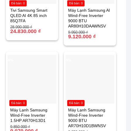
Đã bán: 0
Đã bán: 0
Tivi Samsung Smart
Máy Lạnh Samsung AI
QLED AI 4K 85 inch
Wind-Free Inverter
85Q7FA
9000 BTU
AR80H10DAAWNSV
Giá
Giá
28.990.000
₫
gốc
hiện
24.830.000
₫
Giá
Giá
9.950.000
₫
là:
tại
gốc
hiện
9.120.000
₫
28.990.000 ₫.
là:
là:
tại
24.830.000 ₫.
9.950.000 ₫.
là:
9.120.000 ₫.
-8%
-9%
Đã bán: 0
Đã bán: 0
Máy Lạnh Samsung
Máy Lạnh Samsung
Wind-Free Inverter
Wind-Free Inverter
1.5HP AR70H13D1
9000 BTU
AR70H10D1BWNSV
Giá
Giá
9.850.000
₫
gốc
hiện
9.070.000
₫