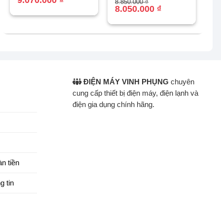
Giá
Giá
8.850.000
₫
là:
tại
gốc
hiện
8.050.000
₫
9.850.000 ₫.
là:
là:
tại
9.070.000 ₫.
8.850.000 ₫.
là:
8.050.000 ₫.
ĐIỆN MÁY VINH PHỤNG
chuyên
cung cấp thiết bị điện máy, điện lạnh và
điện gia dụng chính hãng.
n tiền
g tin