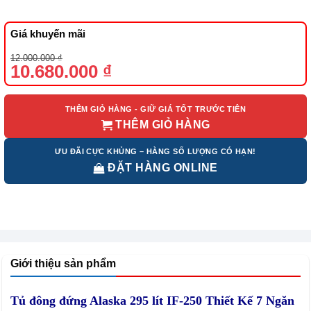
Giá khuyến mãi
Giá
Giá
12.000.000
₫
gốc
hiện
10.680.000
₫
là:
tại
12.000.000 ₫.
là:
10.680.000 ₫.
THÊM GIỎ HÀNG - GIỮ GIÁ TỐT TRƯỚC TIÊN
THÊM GIỎ HÀNG
ƯU ĐÃI CỰC KHỦNG – HÀNG SỐ LƯỢNG CÓ HẠN!
ĐẶT HÀNG ONLINE
Giới thiệu sản phẩm
Tủ đông đứng Alaska 295 lít IF-250 Thiết Kế 7 Ngăn