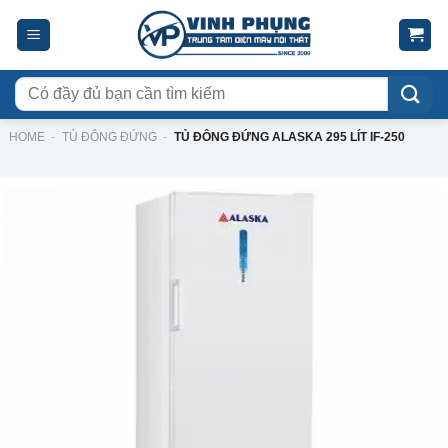
Skip
to
content
Tìm
kiếm:
HOME
-
TỦ ĐÔNG ĐỨNG
-
TỦ ĐÔNG ĐỨNG ALASKA 295 LÍT IF-250
-11%