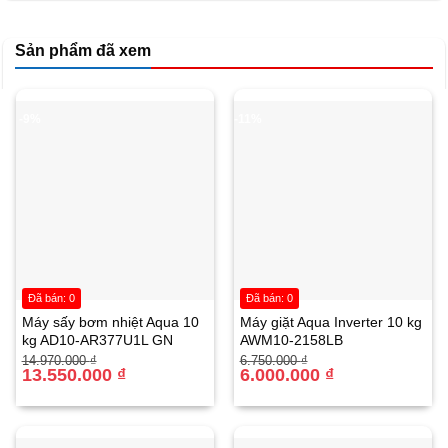
Sản phẩm đã xem
-9%
-11%
Đã bán: 0
Đã bán: 0
Tủ đông đứng Alaska 295 lít IF-250 Động cơ bền bỉ
Máy sấy bơm nhiệt Aqua 10
Máy giặt Aqua Inverter 10 kg
kg AD10-AR377U1L GN
AWM10-2158LB
và êm ái:
Giá
Giá
Giá
Giá
14.970.000
₫
6.750.000
₫
gốc
hiện
13.550.000
₫
gốc
hiện
6.000.000
₫
Công suất 155W.
là:
tại
là:
tại
14.970.000 ₫.
là:
6.750.000 ₫.
là:
13.550.000 ₫.
6.000.000 ₫.
Tủ có 6 ngăn và 1 hộc chứa.