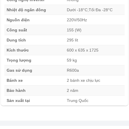
Tủ đông đứng Alaska 295 lít IF-250 là sản phẩm tủ đông
Nhiệt độ ngăn đông
Dưới -18°C;Tối Đa -28°C
dạng đứng cỡ nhỏ. Tủ có kích thước thu gọn với chiều
Nguồn điện
220V/50Hz
dài 600cm, rộng 600cm, chiều cao 1700cm, dung tích
Công suất
155 (W)
tương đương 250 lít nên thích hợp sử dụng trong các gia
đình, hộ kinh doah, nhà hàng,…có nhu cầu bảo quản
Dung tích
295 lít
đông và làm đá.
Kích thước
600 x 635 x 1725
Trọng lượng
59 kg
Gas sử dụng
R600a
Bánh xe
2 bánh xe chịu lực
Bảo hành
2 năm
Sản xuất tại
Trung Quốc