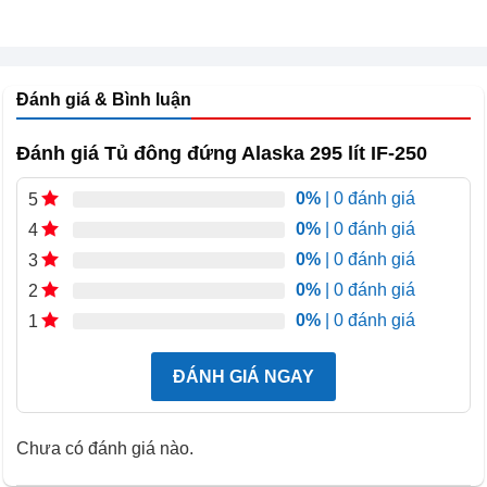
Tủ đông đứng Alaska 295 lít IF-250 Dung tích 250 lít
Đánh giá & Bình luận
6 ngăn tiện lợi:
Dung tích 250 lít khá gọn gàng, 6 ngăn đông được sắp
Đánh giá Tủ đông đứng Alaska 295 lít IF-250
xếp theo tầng với các khay riêng biệt. Bên trong Tủ đông
0%
| 0 đánh giá
5
đứng Alaska 295 lít IF-250 có 6 ngăn, dễ dàng phân loại
0%
| 0 đánh giá
4
và bố trí sắp xếp thực phẩm bên trong tủ. Giúp người sử
0%
| 0 đánh giá
3
dụng bảo quản và lấy thực phẩm ra nhanh chóng thuận
0%
| 0 đánh giá
2
tiện.
0%
| 0 đánh giá
1
ĐÁNH GIÁ NGAY
Chưa có đánh giá nào.