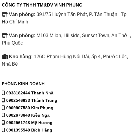
CÔNG TY TNHH TM&DV VINH PHỤNG
Văn phòng:
391/75 Huỳnh Tấn Phát, P. Tân Thuận , Tp
Hồ Chí Minh
Văn phòng:
M103 Milan, Hillside, Sunset Town, An Thới ,
Phú Quốc
Kho hàng:
126C Phạm Hùng Nối Dài, ấp 4, Phước Lộc,
Nhà Bè
PHÒNG KINH DOANH
0938182444 Thanh Nhã
0902546633 Thành Trung
0909907580 Kim Phụng
0902673648 Kiều Nga
0902561748 Mỹ Hương
0901395548 Bích Hằng
Thiết kế tủ nhiều ngăn, giá đỡ giúp bảo quản nhiều loại