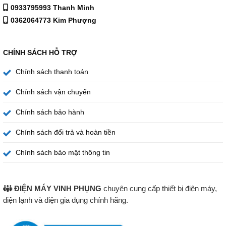
0933795993 Thanh Minh
thực phẩm hơn. Tủ có thiết kế bao gồm: 7 ngăn: 5 hộc kéo
0362064773 Kim Phượng
+ 1 đá vỉ + 2 glass. Thiết kế cửa mở phía trước hỗ trợ cho
việc cất giữ, bảo quản thực phẩm dễ dàng và thuận tiện.
CHÍNH SÁCH HỖ TRỢ
Tủ đông đứng Sumikura 350 lít SKFU-350HSN có thiết
kế thích hợp cho không gian nhỏ
Chính sách thanh toán
Tủ đông đứng có thiết kế đứng như 1 chiếc tủ lạnh truyền
Chính sách vận chuyển
thống. Đồng thời, tủ được trang bị nhiều ngăn nhỏ bên
trong tối ưu hóa không gian. Bạn có thể bảo quản nhiều
Chính sách bảo hành
loại thực phẩm hơn mà không lo thiếu diện tích.
Chính sách đổi trả và hoàn tiền
Chính sách bảo mật thông tin
ĐIỆN MÁY VINH PHỤNG
chuyên cung cấp thiết bị điện máy,
điện lạnh và điện gia dụng chính hãng.