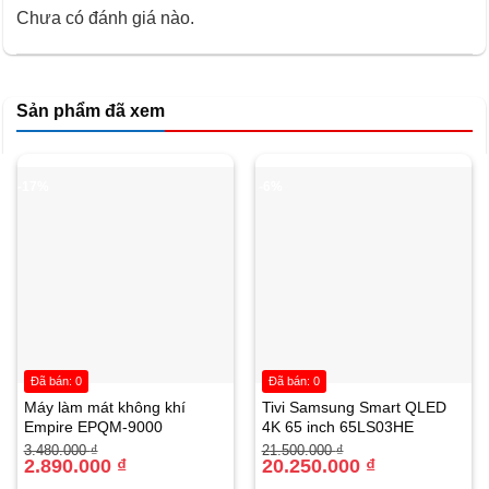
bảo quản thực phẩm tối ưu nhất.
Chưa có đánh giá nào.
Tủ đông đứng Sumikura 350 lít SKFU-350HSN Khay
làm đá độc lập
Sản phẩm đã xem
Tủ có vỉ làm đá viên và khay chứa đá độc lập giúp làm đá
một cánh tiện lợi và vệ sinh.
-17%
-6%
Đã bán: 0
Đã bán: 0
Máy làm mát không khí
Tivi Samsung Smart QLED
Empire EPQM-9000
4K 65 inch 65LS03HE
Giá
Giá
Giá
Giá
3.480.000
₫
21.500.000
₫
gốc
hiện
2.890.000
₫
gốc
hiện
20.250.000
₫
là:
tại
là:
tại