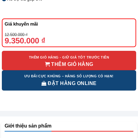
Giá khuyến mãi
Giá
Giá
12.500.000
₫
gốc
hiện
9.350.000
₫
là:
tại
12.500.000 ₫.
là:
9.350.000 ₫.
THÊM GIỎ HÀNG - GIỮ GIÁ TỐT TRƯỚC TIÊN
THÊM GIỎ HÀNG
ƯU ĐÃI CỰC KHỦNG – HÀNG SỐ LƯỢNG CÓ HẠN!
ĐẶT HÀNG ONLINE
Giới thiệu sản phẩm