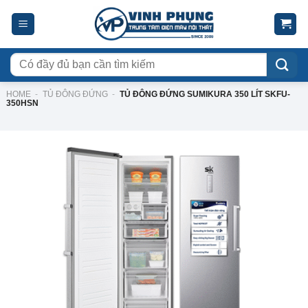
Skip
to
content
Tìm
kiếm:
HOME
-
TỦ ĐÔNG ĐỨNG
-
TỦ ĐÔNG ĐỨNG SUMIKURA 350 LÍT SKFU-
350HSN
-25%