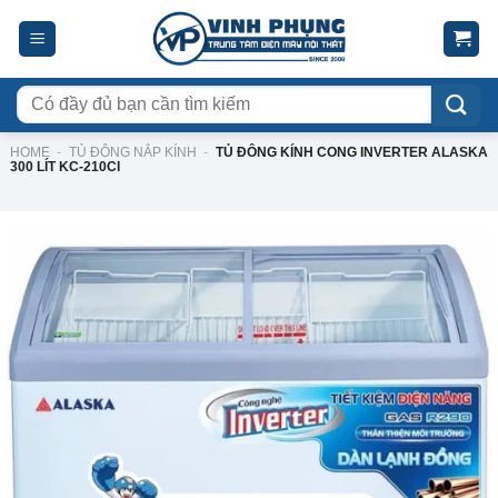
Skip
to
content
Tìm
kiếm:
HOME
-
TỦ ĐÔNG NẮP KÍNH
-
TỦ ĐÔNG KÍNH CONG INVERTER ALASKA
300 LÍT KC-210CI