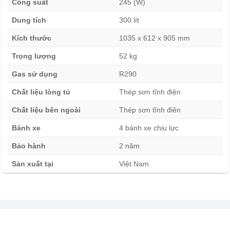
Công suất
245 (W)
Tủ đông kính cong Inverter Alaska 300 lít KC-210CI
Dung tích
300 lít
Thiết kế hiện đại, đẹp và sang trọng:
Kích thước
1035 x 612 x 905 mm
Trọng lượng
52 kg
Gas sử dụng
R290
Chất liệu lòng tủ
Thép sơn tĩnh điện
Chất liệu bên ngoài
Thép sơn tĩnh điên
Bánh xe
4 bánh xe chịu lực
Bảo hành
2 năm
Sản xuất tại
Việt Nam