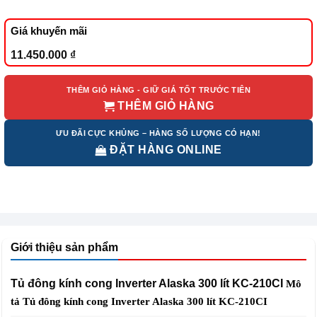
Giá khuyến mãi
11.450.000
₫
THÊM GIỎ HÀNG - GIỮ GIÁ TỐT TRƯỚC TIÊN
THÊM GIỎ HÀNG
ƯU ĐÃI CỰC KHỦNG – HÀNG SỐ LƯỢNG CÓ HẠN!
ĐẶT HÀNG ONLINE
Giới thiệu sản phẩm
Tủ đông kính cong Inverter Alaska 300 lít KC-210CI
Mô
tả Tủ đông kính cong Inverter Alaska 300 lít KC-210CI