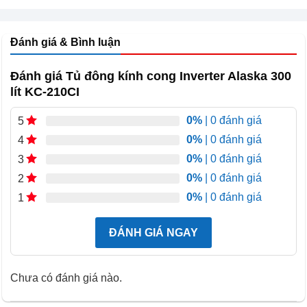
Đánh giá & Bình luận
thiết kế sang trọng hiện đại, tiết kiệm không gian. Dễ
Đánh giá Tủ đông kính cong Inverter Alaska 300
dàng bài trí cùng thiết kế tổng thể căn phòng nơi đặt tủ.
lít KC-210CI
Máy nén làm lạnh nhanh vận hành êm ái
0%
| 0 đánh giá
5
Tủ đông KC-210CI có hệ thống máy nén công nghệ
0%
| 0 đánh giá
4
compressor làm lạnh nhanh vận hành êm ái tiết kiệm
0%
| 0 đánh giá
3
điện năng. Đảm bảo không gian yên lăng khi tủ hoạt
0%
| 0 đánh giá
2
động.
0%
| 0 đánh giá
1
Công nghệ inverter tiết kiệm điên
ĐÁNH GIÁ NGAY
Tủ đông kính cong Inverter Alaska 300 lít KC-210CIsử
dụng công nghệ biến tần Inverter tiết kiệm điện tới 50%
Chưa có đánh giá nào.