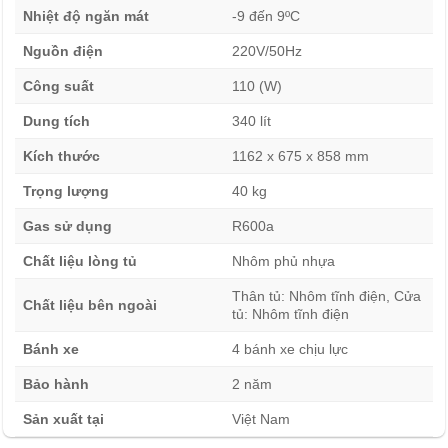
Nhiệt độ ngăn mát
-9 đến 9ºC
làm bằng nhôm phủ sơn tĩnh điện, vừa dẫn nhiệt tốt vừa
giúp vệ sinh nhanh chóng. Bề mặt nhẵn mịn giảm bám bẩn
Nguồn điện
220V/50Hz
và thuận tiện lau chùi định kỳ.
Công suất
110 (W)
Công nghệ làm lạnh và tiết kiệm điện năng
Dung tích
340 lít
Hệ thống làm lạnh trực tiếp hiệu quả
Kích thước
1162 x 675 x 858 mm
Tủ đông mát Alaska 340 lít BCD-4567N sử dụng công
Trọng lượng
40 kg
nghệ làm lạnh trực tiếp cho khả năng lạnh nhanh và sâu.
Gas sử dụng
R600a
Nhờ quạt gió và dàn lạnh chất lượng, hơi lạnh được phân
phối đồng đều khắp khoang, giúp thực phẩm giữ độ tươi
Chất liệu lòng tủ
Nhôm phủ nhựa
lâu.
Thân tủ: Nhôm tĩnh điện, Cửa
Chất liệu bên ngoài
tủ: Nhôm tĩnh điện
Môi chất lạnh R600A thân thiện môi trường
Bánh xe
4 bánh xe chịu lực
Thiết bị sử dụng gas R600A – loại môi chất có hiệu suất
cao, giúp tiết kiệm điện năng và thân thiện với môi trường.
Bảo hành
2 năm
Tủ hoạt động êm ái, ít tiếng ồn và phù hợp sử dụng liên tục
Sản xuất tại
Việt Nam
trong môi trường kinh doanh.