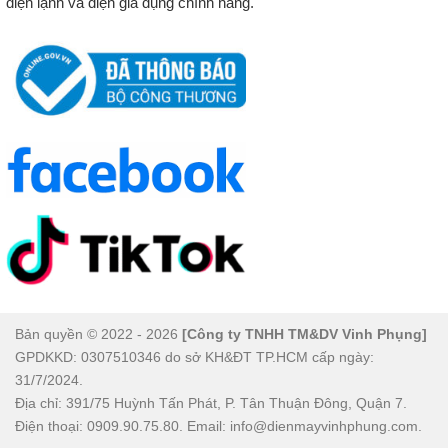
điện lạnh và điện gia dụng chính hãng.
Lắp đặt chính xác và hợp lý
Khi đặt Tủ đông mát Alaska 340 lít BCD-4567N, nên chọn
vị trí khô ráo, thoáng mát, cách tường ít nhất 15 cm để đảm
bảo luồng khí lưu thông tốt. Hạn chế đặt gần nguồn nhiệt
như bếp, ánh nắng trực tiếp hoặc nơi ẩm ướt để duy trì
hiệu suất làm lạnh.
Sắp xếp thực phẩm khoa học
Không nên để quá đầy hàng hóa trong Tủ đông mát Alaska
340 lít BCD-4567N để tránh cản luồng khí lạnh. Nên phân
loại thực phẩm theo nhóm, đặt những loại cần làm lạnh
sâu ở ngăn đông và đặt đồ uống, rau củ ở ngăn mát. Hạn
Bản quyền © 2022 - 2026
[Công ty TNHH TM&DV Vinh Phụng]
chế mở cửa tủ nhiều lần trong ngày để tránh thất thoát hơi
GPDKKD: 0307510346 do sở KH&ĐT TP.HCM cấp ngày:
lạnh.
31/7/2024.
Địa chỉ: 391/75 Huỳnh Tấn Phát, P. Tân Thuận Đông, Quận 7.
Vệ sinh và bảo trì định kỳ
Điện thoại: 0909.90.75.80. Email: info@dienmayvinhphung.com.