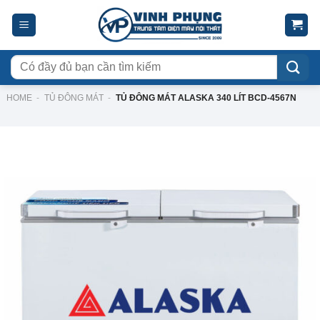
Skip
to
content
Tìm
kiếm:
HOME
-
TỦ ĐÔNG MÁT
-
TỦ ĐÔNG MÁT ALASKA 340 LÍT BCD-4567N
-15%