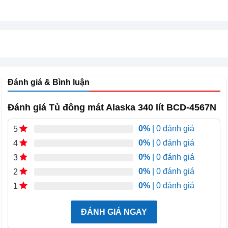
Cách nhiệt tốt, tiết kiệm điện dài hạn
Nhờ lớp cách nhiệt dày và cấu tạo thân vỏ chắc chắn, Tủ
đông mát Alaska 340 lít BCD-4567N giữ lạnh hiệu quả,
giảm thất thoát hơi lạnh và từ đó giúp tiết kiệm điện năng
đáng kể cho người sử dụng.
Đánh giá & Bình luận
Tính năng và tiện ích của Tủ đông mát
Đánh giá Tủ đông mát Alaska 340 lít BCD-4567N
Alaska 340 lít BCD-4567N
0%
| 0 đánh giá
5
0%
| 0 đánh giá
4
0%
| 0 đánh giá
3
0%
| 0 đánh giá
2
0%
| 0 đánh giá
1
ĐÁNH GIÁ NGAY