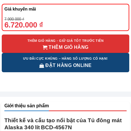
Giá khuyến mãi
Giá
Giá
7.900.000
₫
gốc
hiện
6.720.000
₫
là:
tại
7.900.000 ₫.
là:
6.720.000 ₫.
THÊM GIỎ HÀNG - GIỮ GIÁ TỐT TRƯỚC TIÊN
THÊM GIỎ HÀNG
ƯU ĐÃI CỰC KHỦNG – HÀNG SỐ LƯỢNG CÓ HẠN!
ĐẶT HÀNG ONLINE
Giới thiệu sản phẩm
Thiết kế và cấu tạo nổi bật của Tủ đông mát
Alaska 340 lít BCD‑4567N