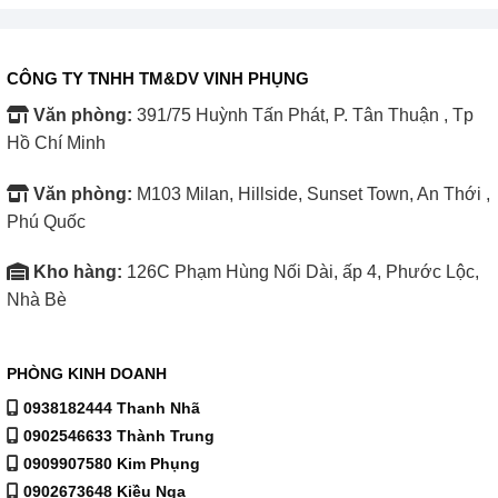
ít nhiệt và duy trì ánh sáng ổn định.
Kệ trưng bày linh hoạt, chịu lực tốt
CÔNG TY TNHH TM&DV VINH PHỤNG
Các kệ trưng bày trong Tủ đông mát Alaska 340 lít BCD-
Văn phòng:
391/75 Huỳnh Tấn Phát, P. Tân Thuận , Tp
4567N có thể điều chỉnh độ cao hoặc tháo rời, giúp người
Hồ Chí Minh
dùng sắp xếp từ đồ uống, thực phẩm đóng gói đến trái cây
một cách khoa học và hợp lý.
Văn phòng:
M103 Milan, Hillside, Sunset Town, An Thới ,
Phú Quốc
Bánh xe chịu lực và khóa cửa an toàn
Tủ được trang bị bánh xe chịu lực giúp di chuyển nhẹ
Kho hàng:
126C Phạm Hùng Nối Dài, ấp 4, Phước Lộc,
nhàng và linh hoạt. Cửa tủ có khóa an toàn giúp kiểm soát
Nhà Bè
việc mở tủ, tránh mở ngoài ý muốn và giảm thất thoát hơi
lạnh khi sử dụng – đây là điểm
helpful
giúp tiết kiệm và
PHÒNG KINH DOANH
tăng hiệu quả bảo quản.
0938182444 Thanh Nhã
0902546633 Thành Trung
Ưu điểm vượt trội khi chọn Tủ đông mát
0909907580 Kim Phụng
Alaska 340 lít BCD-4567N
0902673648 Kiều Nga