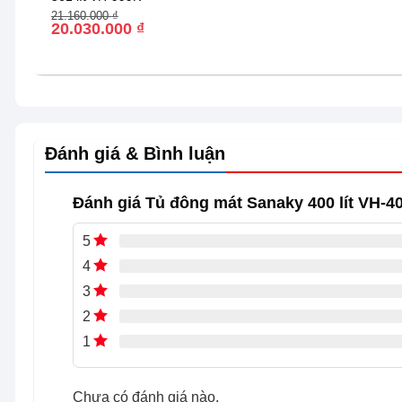
Nhật Bản hiện đại, vận hành êm ái, không gây ồn và c
Giá
Giá
21.160.000
₫
gốc
hiện
20.030.000
₫
là:
tại
21.160.000 ₫.
là:
20.030.000 ₫.
Đánh giá & Bình luận
Đánh giá Tủ đông mát Sanaky 400 lít VH-
5
4
3
2
1
Chưa có đánh giá nào.