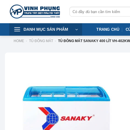
Skip
Tìm
to
kiếm:
content
DANH MỤC SẢN PHẨM
TRANG CHỦ
C
HOME
-
TỦ ĐÔNG MÁT
-
TỦ ĐÔNG MÁT SANAKY 400 LÍT VH-402KW
-20%