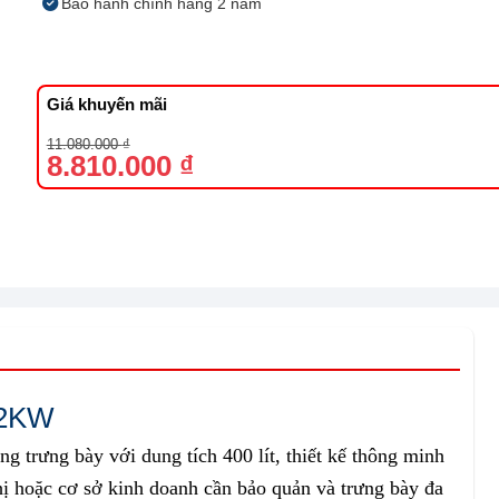
Bảo hành chính hãng 2 năm
Giá khuyến mãi
Giá
Giá
11.080.000
₫
gốc
hiện
8.810.000
₫
là:
tại
11.080.000 ₫.
là:
8.810.000 ₫.
02KW
 trưng bày với dung tích 400 lít, thiết kế thông minh
thị hoặc cơ sở kinh doanh cần bảo quản và trưng bày đa