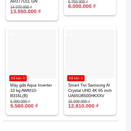
AR377U1L GN
Giá
Giá
6.750.000
₫
gốc
hiện
6.000.000
₫
Giá
Giá
14.970.000
₫
là:
tại
gốc
hiện
13.550.000
₫
6.750.000 ₫.
là:
là:
tại
6.000.000 ₫.
14.970.000 ₫.
là:
13.550.000 ₫.
-7%
-17%
Đã bán: 0
Đã bán: 0
Máy giặt Aqua Inverter
Smart Tivi Samsung AI
10 kg AWM10-
Crystal UHD 4K 65 inch
B316L(B)
UA65U8500HKXXV
Giá
Giá
Giá
Giá
5.990.000
₫
15.500.000
₫
gốc
hiện
5.560.000
₫
gốc
hiện
12.810.000
₫
là:
tại
là:
tại
5.990.000 ₫.
là:
15.500.000 ₫.
là:
5.560.000 ₫.
12.810.000 ₫.