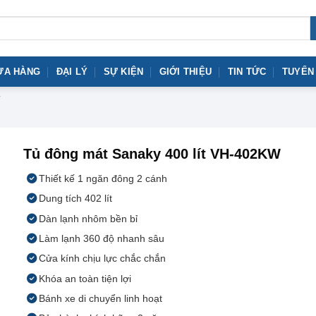
ỬA HÀNG
ĐẠI LÝ
SỰ KIỆN
GIỚI THIỆU
TIN TỨC
TUYỂN
Tủ đông mát Sanaky 400 lít VH-402KW
Thiết kế 1 ngăn đông 2 cánh
Dung tích 402 lít
Dàn lạnh nhôm bền bỉ
Làm lạnh 360 độ nhanh sâu
Cửa kính chịu lực chắc chắn
Khóa an toàn tiện lợi
Bánh xe di chuyển linh hoạt