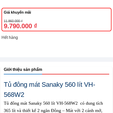
Giá khuyến mãi
Giá
Giá
11.860.000
₫
gốc
hiện
9.790.000
₫
là:
tại
11.860.000 ₫.
là:
9.790.000 ₫.
Hết hàng
Giới thiệu sản phẩm
Tủ đông mát Sanaky 560 lít VH-
568W2
Tủ đông mát Sanaky 560 lít VH-568W2 có dung tích
365 lít và thiết kế 2 ngăn Đông – Mát với 2 cánh mở,