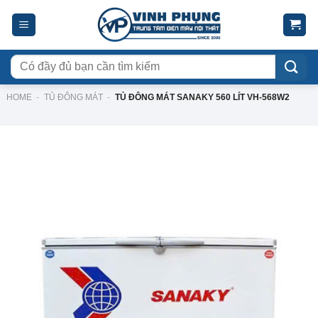
Skip
to
content
Tìm
kiếm:
HOME
-
TỦ ĐÔNG MÁT
-
TỦ ĐÔNG MÁT SANAKY 560 LÍT VH-568W2
-17%