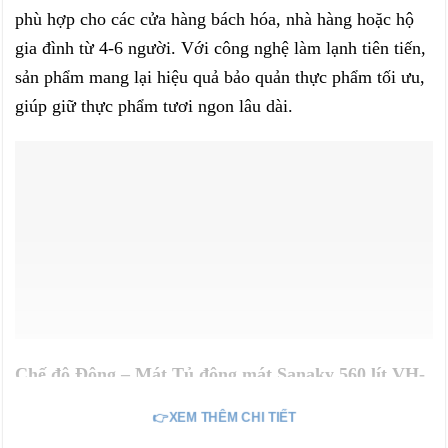
phù hợp cho các cửa hàng bách hóa, nhà hàng hoặc hộ
gia đình từ 4-6 người. Với công nghệ làm lạnh tiên tiến,
sản phẩm mang lại hiệu quả bảo quản thực phẩm tối ưu,
giúp giữ thực phẩm tươi ngon lâu dài.
Chế độ Đông – Mát Tủ đông mát Sanaky 560 lít VH-
568W2 dự trữ đa dạng thực phẩm
👉XEM THÊM CHI TIẾT