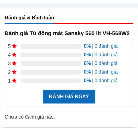
lan tỏa đều khắp không gian bên trong tủ, tác động toàn
diện lên bề mặt thực phẩm, giúp bảo quản thực phẩm
Đánh giá & Bình luận
hiệu quả và nhanh chóng.
Đánh giá Tủ đông mát Sanaky 560 lít VH-568W2
0%
| 0 đánh giá
5
0%
| 0 đánh giá
4
0%
| 0 đánh giá
3
0%
| 0 đánh giá
2
0%
| 0 đánh giá
1
ĐÁNH GIÁ NGAY
Tủ đông mát Sanaky 560 lít VH-568W2 Thiết kế tiện
lợi và bền bỉ
Chưa có đánh giá nào.
Thiết kế 2 ngăn Đông – Mát
: Tủ có thiết kế 2 ngăn
Đông – Mát với 2 cánh mở, giúp dễ dàng phân loại và tổ