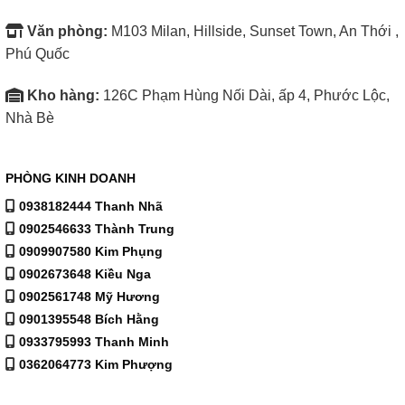
Văn phòng:
M103 Milan, Hillside, Sunset Town, An Thới ,
Phú Quốc
Kho hàng:
126C Phạm Hùng Nối Dài, ấp 4, Phước Lộc,
Nhà Bè
PHÒNG KINH DOANH
0938182444 Thanh Nhã
0902546633 Thành Trung
0909907580 Kim Phụng
0902673648 Kiều Nga
0902561748 Mỹ Hương
0901395548 Bích Hằng
0933795993 Thanh Minh
0362064773 Kim Phượng