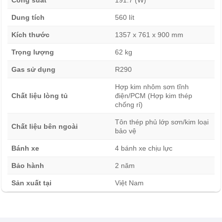
4°C. Các loại thực phẩm phù hợp để bảo quản trong
Dung tích
560 lít
ngăn mát bao gồm:
Kích thước
1357 x 761 x 900 mm
Rau củ quả
: Nhiệt độ 1 – 4°C.
Trọng lượng
62 kg
Gas sử dụng
R290
Thực phẩm tươi sống
: Bảo quản trong vòng 1-3 ngày ở
nhiệt độ 0°C.
Hợp kim nhôm sơn tĩnh
Chất liệu lòng tủ
điện/PCM (Hợp kim thép
chống rỉ)
Đồ ăn thừa hoặc thực phẩm đã sơ chế
: Tốt nhất là ở
Tôn thép phủ lớp sơn/kim loại
0°C trong 3 ngày.
Chất liệu bên ngoài
bảo vệ
Bánh xe
4 bánh xe chịu lực
Đồ uống
: Nhiệt độ 1 – 4°C là lý tưởng cho việc bảo
quản.
Bảo hành
2 năm
Sản xuất tại
Việt Nam