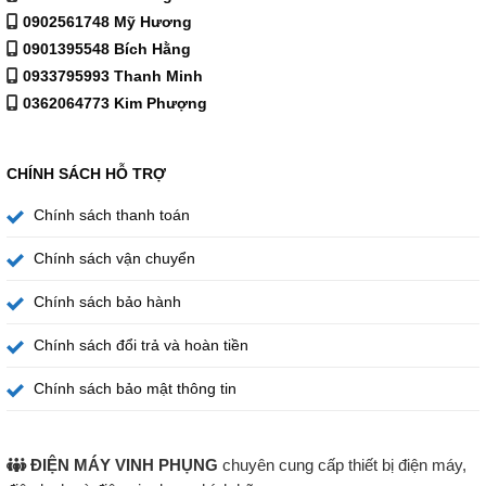
0902561748 Mỹ Hương
tiết kiệm điện hiệu quả. Đây là yếu tố
helpful
giúp sản
0901395548 Bích Hằng
phẩm vận hành tối ưu trong thời gian dài.
0933795993 Thanh Minh
0362064773 Kim Phượng
Tính năng và tiện ích nổi bật của Tủ đông
nắp kính Alaska 300 lít KC-210C
CHÍNH SÁCH HỖ TRỢ
Chính sách thanh toán
Chính sách vận chuyển
Chính sách bảo hành
Chính sách đổi trả và hoàn tiền
Chính sách bảo mật thông tin
ĐIỆN MÁY VINH PHỤNG
chuyên cung cấp thiết bị điện máy,