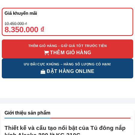
Giá khuyến mãi
Giá
Giá
10.450.000
₫
gốc
hiện
8.350.000
₫
là:
tại
10.450.000 ₫.
là:
8.350.000 ₫.
THÊM GIỎ HÀNG - GIỮ GIÁ TỐT TRƯỚC TIÊN
THÊM GIỎ HÀNG
ƯU ĐÃI CỰC KHỦNG – HÀNG SỐ LƯỢNG CÓ HẠN!
ĐẶT HÀNG ONLINE
Giới thiệu sản phẩm
Thiết kế và cấu tạo nổi bật của Tủ đông nắp