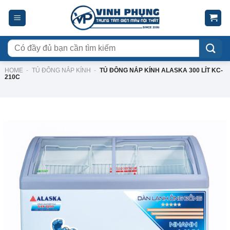
Skip
to
content
Tìm
kiếm:
HOME
-
TỦ ĐÔNG NẮP KÍNH
-
TỦ ĐÔNG NẮP KÍNH ALASKA 300 LÍT KC-
210C
-20%