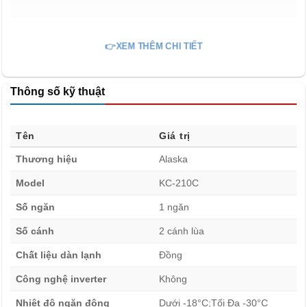
👉XEM THÊM CHI TIẾT
Thông số kỹ thuật
Tên
Giá trị
Thương hiệu
Alaska
Model
KC-210C
Số ngăn
1 ngăn
Số cánh
2 cánh lùa
Với dung tích 300 lít, Tủ đông nắp kính Alaska 300 lít KC-
Chất liệu dàn lạnh
Đồng
210C cho phép bảo quản lượng lớn hàng hóa như kem,
Công nghệ inverter
Không
nước uống, thực phẩm đông lạnh và đồ chế biến sẵn.
Nhiệt độ ngăn đông
Dưới -18°C;Tối Đa -30°C
Không gian tủ được bố trí hợp lý, đảm bảo luồng khí lạnh