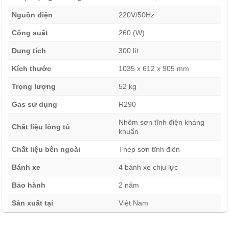
lan tỏa đều khắp khoang chứa.
Nguồn điện
220V/50Hz
Công suất
260 (W)
Nắp kính lùa tiện dụng, dễ thao tác
Tủ sử dụng thiết kế nắp kính cong dạng lùa giúp người
Dung tích
300 lít
dùng dễ dàng đóng mở mà không tốn nhiều sức. Kính chịu
Kích thước
1035 x 612 x 905 mm
lực hai lớp được thiết kế chống đọng sương, đảm bảo tầm
Trọng lượng
52 kg
nhìn rõ ràng trong mọi điều kiện nhiệt độ.
Gas sử dụng
R290
Tủ đông nắp kính Alaska 300 lít KC-210C Cấu tạo bền
Nhôm sơn tĩnh điện kháng
bỉ, an toàn cho người dùng
Chất liệu lòng tủ
khuẩn
Thân tủ bằng thép sơn tĩnh điện cao cấp
Chất liệu bên ngoài
Thép sơn tĩnh điên
Bánh xe
4 bánh xe chịu lực
Bảo hành
2 năm
Sản xuất tại
Việt Nam