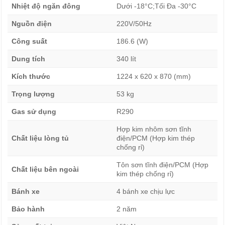
Nhiệt độ ngăn đông
Dưới -18°C;Tối Đa -30°C
lợi cho bạn trong việc tìm kiếm thực phẩm cần dùng
Nguồn điện
220V/50Hz
khi lấy và cho vào thực phẩm bên trong tủ cũng như
giảm bớt tình trạng hơi lạnh thoát ra ngoài gây tiêu
Công suất
186.6 (W)
hao điện năng. Chiếc tủ đông
Sanaky
4899K3 này sẽ
Dung tích
340 lít
là sự lựa chọn lý tưởng cho gia đình kinh doanh tạp
Kích thước
1224 x 620 x 870 (mm)
hóa, quán ăn, nhà hàng,…
Trọng lượng
53 kg
Gas sử dụng
R290
Hợp kim nhôm sơn tĩnh
Chất liệu lòng tủ
điện/PCM (Hợp kim thép
chống rỉ)
Tôn sơn tĩnh điện/PCM (Hợp
Chất liệu bên ngoài
kim thép chống rỉ)
Bánh xe
4 bánh xe chịu lực
Bảo hành
2 năm