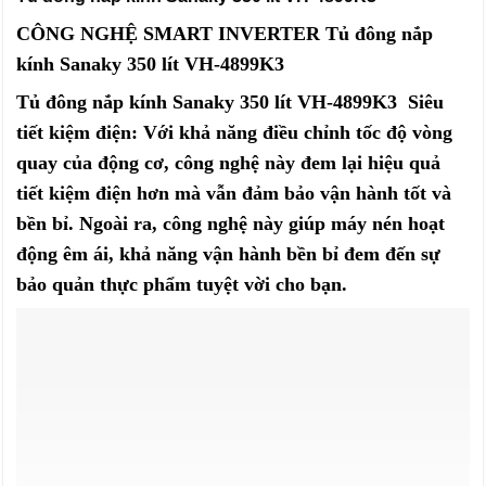
CÔNG NGHỆ SMART INVERTER Tủ đông nắp
kính Sanaky 350 lít VH-4899K3
Tủ đông nắp kính Sanaky 350 lít VH-4899K3 Siêu
tiết kiệm điện: Với khả năng điều chỉnh tốc độ vòng
quay của động cơ, công nghệ này đem lại hiệu quả
tiết kiệm điện hơn mà vẫn đảm bảo vận hành tốt và
bền bỉ. Ngoài ra, công nghệ này giúp máy nén hoạt
động êm ái, khả năng vận hành bền bỉ đem đến sự
bảo quản thực phẩm tuyệt vời cho bạn.