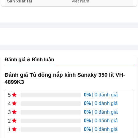
Sản xuất tại
Việt Nam
Kính tủ đông Sanaky VH-4899K3
Đánh giá & Bình luận
Tủ đông nắp kính Sanaky 350 lít VH-4899K3 DÀN
Đánh giá Tủ đông nắp kính Sanaky 350 lít VH-
LẠNH BẰNG ĐỒNG KẾT HỢP CÔNG NGHỆ LÀM
4899K3
LẠNH 360 ĐỘ
0%
| 0 đánh giá
5
Dàn lạnh bằng đồng nguyên chất giúp cho Tủ đông
0%
| 0 đánh giá
4
nắp kính Sanaky 350 lít VH-4899K3 dẫn nhiệt nhanh
0%
| 0 đánh giá
3
hơn, vận hành êm ái và tiết kiệm điện. Sản phẩm
0%
| 0 đánh giá
2
được ứng dụng công nghệ làm lạnh 360 độ, hơi lạnh
0%
| 0 đánh giá
1
sẽ được tỏa đều bên trong tủ, tác động toàn diện lên