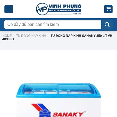
Skip
to
content
Tìm
kiếm:
HOME
-
TỦ ĐÔNG NẮP KÍNH
-
TỦ ĐÔNG NẮP KÍNH SANAKY 350 LÍT VH-
4899K3
-12%