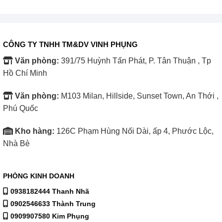
ta bảo quản thực phẩm được thời gian lâu dài.
CÔNG TY TNHH TM&DV VINH PHỤNG
Văn phòng:
391/75 Huỳnh Tấn Phát, P. Tân Thuận , Tp
Hồ Chí Minh
Văn phòng:
M103 Milan, Hillside, Sunset Town, An Thới ,
Phú Quốc
Kho hàng:
126C Phạm Hùng Nối Dài, ấp 4, Phước Lộc,
Nhà Bè
PHÒNG KINH DOANH
0938182444 Thanh Nhã
0902546633 Thành Trung
0909907580 Kim Phụng