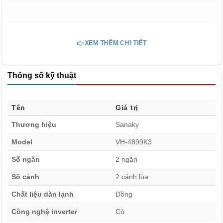
👉XEM THÊM CHI TIẾT
Thông số kỹ thuật
Tên
Giá trị
Thương hiệu
Sanaky
Công nghệ inverter tủ đông Sanaky VH-4899K3
Model
VH-4899K3
Số ngăn
2 ngăn
THIẾT KẾ THÔNG MINH Tủ đông nắp kính
Sanaky 350 lít VH-4899K3
Số cánh
2 cánh lùa
Tủ đông nắp kính Sanaky 350 lít VH-4899K3 1 ngăn
Chất liệu dàn lạnh
Đồng
đông – 2 cánh kính lùa: Đây là dòng tủ 1 ngăn đông
Công nghệ inverter
Có
nhưng lại được thiết kế 2 cánh lùa, mang đến sự tiện