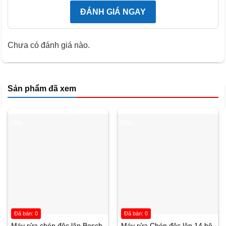
bề mặt thực phẩm, đem đến hiệu quả làm lạnh sâu,
ĐÁNH GIÁ NGAY
đóng đông triệt để.
Chưa có đánh giá nào.
Sản phẩm đã xem
-10%
-10%
Đã bán: 0
Đã bán: 0
Máy rửa chén độc lập Bosch
Máy rửa Chén độc lập 14 bộ