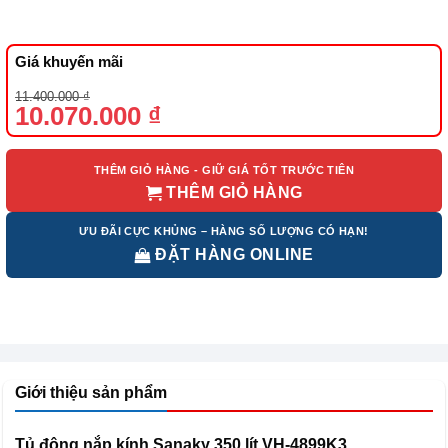
Giá khuyến mãi
Giá
Giá
11.400.000
₫
gốc
hiện
10.070.000
₫
là:
tại
11.400.000 ₫.
là:
10.070.000 ₫.
THÊM GIỎ HÀNG - GIỮ GIÁ TỐT TRƯỚC TIÊN
THÊM GIỎ HÀNG
ƯU ĐÃI CỰC KHỦNG – HÀNG SỐ LƯỢNG CÓ HẠN!
ĐẶT HÀNG ONLINE
Giới thiệu sản phẩm
Tủ đông nắp kính Sanaky 350 lít VH-4899K3