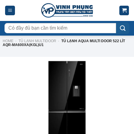
Skip
to
content
Tìm
kiếm:
HOME
-
TỦ LẠNH MULTIDOOR
-
TỦ LẠNH AQUA MULTI DOOR 522 LÍT
AQR-MA600XA(KGL)U1
-8%