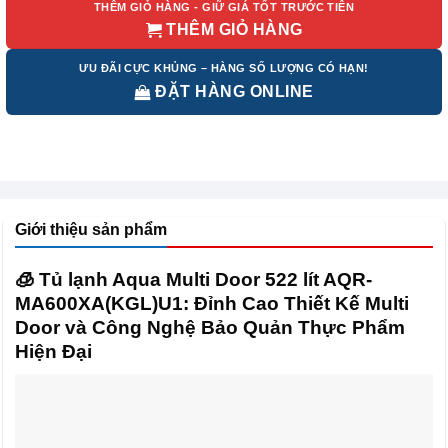
THÊM GIỎ HÀNG - GIỮ GIÁ TỐT TRƯỚC TIÊN
THÊM GIỎ HÀNG
ƯU ĐÃI CỰC KHỦNG – HÀNG SỐ LƯỢNG CÓ HẠN!
ĐẶT HÀNG ONLINE
Giới thiệu sản phẩm
🧊 Tủ lạnh Aqua Multi Door 522 lít AQR-
MA600XA(KGL)U1: Đỉnh Cao Thiết Kế Multi
Door và Công Nghệ Bảo Quản Thực Phẩm
Hiện Đại