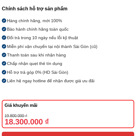
Chính sách hỗ trợ sản phẩm
Hàng chính hãng, mới 100%
Bảo hành chính hãng toàn quốc
Đổi trả trong 10 ngày nếu lỗi kỹ thuật
Miễn phí vận chuyển tại nội thành Sài Gòn (cũ)
Thanh toán sau khi nhận hàng
Chấp nhận quẹt thẻ tín dụng
Hỗ trợ trả góp 0% (HD Sài Gòn)
Liên hệ ngay hotline để nhận được giá ưu đãi
Giá khuyến mãi
Giá
Giá
19.800.000
₫
gốc
hiện
18.300.000
₫
là:
tại
19.800.000 ₫.
là:
18.300.000 ₫.