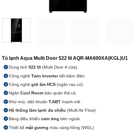
Tủ lạnh Aqua Multi Door 522 lít AQR-MA600XA(KGL)U1
Dung tích
522 lít
(Multi Door 4 cửa).
Công nghệ
Twin Inverter
tiết kiệm điện.
Công nghệ
giữ ẩm HCS
(ngăn rau củ).
Ngăn
Cool Room
bảo quản thịt cá.
Khử mùi, diệt khuẩn
T.ABT
mạnh mẽ.
Hệ thống làm lạnh đa chiều
(Multi Air Flow).
Bảng điều khiển
cảm ứng
bên ngoài.
Thiết kế
mặt gương
màu vàng hồng (WGL).