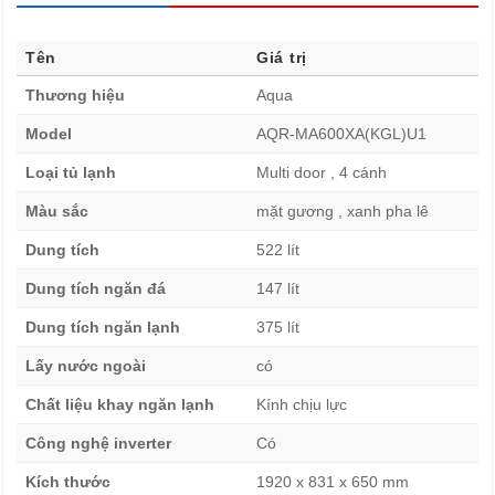
quản tiên tiến như Inverter tiết kiệm điện, khử mùi diệt
khuẩn và kiểm soát nhiệt độ độc lập.
Tên
Giá trị
Thương hiệu
Aqua
Model
AQR-MA600XA(KGL)U1
Loại tủ lạnh
Multi door , 4 cánh
Màu sắc
mặt gương , xanh pha lê
Dung tích
522 lít
Dung tích ngăn đá
147 lít
Dung tích ngăn lạnh
375 lít
Lấy nước ngoài
có
Thiết bị này không chỉ là nơi bảo quản thực phẩm mà còn
Chất liệu khay ngăn lạnh
Kính chịu lực
là điểm nhấn hiện đại, nâng tầm vẻ đẹp sang trọng của
Công nghệ inverter
Có
không gian bếp gia đình bạn.
Kích thước
1920 x 831 x 650 mm