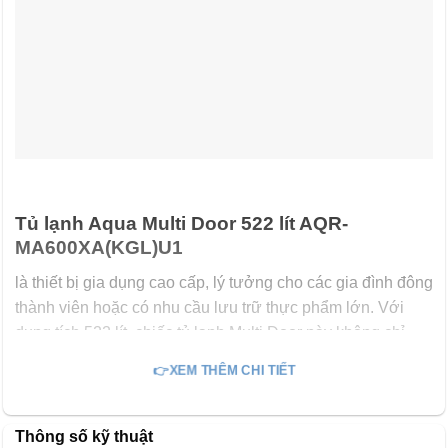
Tủ lạnh Aqua Multi Door 522 lít AQR-
MA600XA(KGL)U1
là thiết bị gia dụng cao cấp, lý tưởng cho các gia đình đông
thành viên hoặc có nhu cầu lưu trữ thực phẩm lớn. Với
dung tích 522 lít, chiếc tủ lạnh Multi Door này không chỉ
cung cấp không gian rộng rãi mà còn nổi bật với thiết kế
👉XEM THÊM CHI TIẾT
bốn cửa sang trọng, mặt gương pha lê (WGL – White
Glass Look) tinh tế. Tủ lạnh Aqua Multi Door 522 lít AQR-
MA600XA(KGL)U1 được tích hợp các công nghệ bảo
Thông số kỹ thuật