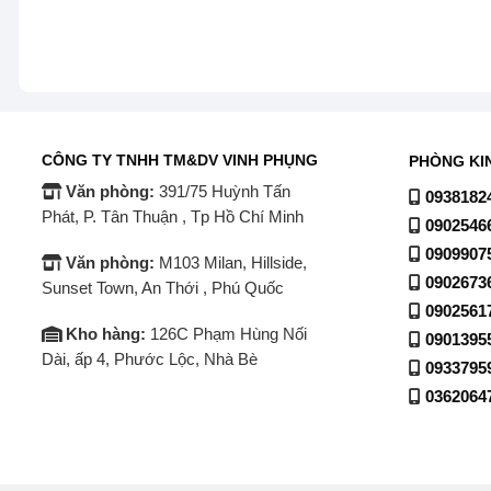
Với dung tích lên tới 569 lít, mẫu tủ lạnh này có thể đá
CÔNG TY TNHH TM&DV VINH PHỤNG
PHÒNG KI
tủ rộng rãi giúp lưu trữ nhiều thực phẩm mà không bị chậ
Văn phòng:
391/75 Huỳnh Tấn
0938182
Phát, P. Tân Thuận , Tp Hồ Chí Minh
0902546
Bảng điều khiển cảm ứng ngoài cửa tiện 
0909907
Văn phòng:
M103 Milan, Hillside,
Bảng điều khiển cảm ứng được bố trí bên ngoài giúp ngư
0902673
Sunset Town, An Thới , Phú Quốc
ràng mang đến trải nghiệm tiện lợi cho cả người lớn tuổi
0902561
Kho hàng:
126C Phạm Hùng Nối
0901395
Dài, ấp 4, Phước Lộc, Nhà Bè
0933795
Khả năng làm lạnh vượt trội của Tủ lạnh Hita
0362064
Công nghệ Inverter tiết kiệm điện tối ưu