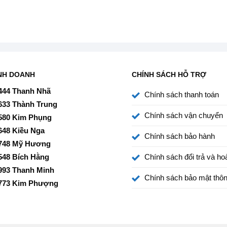
p ứng tối đa nhu cầu của gia đình từ 5–7 thành viên. Khoang
NH DOANH
CHÍNH SÁCH HỖ TRỢ
t kín.
444 Thanh Nhã
Chính sách thanh toán
633 Thành Trung
lợi
Chính sách vận chuyển
580 Kim Phụng
ời dùng dễ dàng tùy chỉnh nhiệt độ. Thiết kế giao diện rõ
648 Kiều Nga
Chính sách bảo hành
.
748 Mỹ Hương
548 Bích Hằng
Chính sách đổi trả và hoà
993 Thanh Minh
chi Inverter 569 lít R-WB640VGV0 GBK
Chính sách bảo mật thôn
773 Kim Phượng