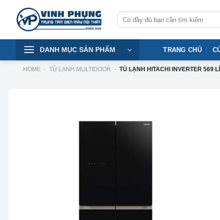
Skip
Tìm
to
kiếm:
content
DANH MỤC SẢN PHẨM
TRANG CHỦ
C
HOME
-
TỦ LẠNH MULTIDOOR
-
TỦ LẠNH HITACHI INVERTER 569 
-9%