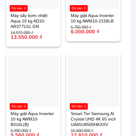
Đã bán: 0
Đã bán: 0
Máy sấy bơm nhiệt
Máy giặt Aqua Inverter
Aqua 10 kg AD10-
10 kg AWM10-2158LB
AR377U1L GN
Giá
Giá
6.750.000
₫
gốc
hiện
6.000.000
₫
Giá
Giá
14.970.000
₫
là:
tại
gốc
hiện
13.550.000
₫
6.750.000 ₫.
là:
là:
tại
6.000.000 ₫.
14.970.000 ₫.
là:
13.550.000 ₫.
-7%
-17%
Đã bán: 0
Đã bán: 0
Máy giặt Aqua Inverter
Smart Tivi Samsung AI
10 kg AWM10-
Crystal UHD 4K 65 inch
B316L(B)
UA65U8500HKXXV
Giá
Giá
Giá
Giá
5.990.000
₫
15.500.000
₫
gốc
hiện
5.560.000
₫
gốc
hiện
12.810.000
₫