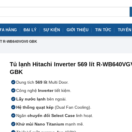
ỬA HÀNG
ĐẠI LÝ
SỰ KIỆN
GIỚI THIỆU
TIN TỨC
TUYỂN
LÍT R-WB640VGV0 GBK
Tủ lạnh Hitachi Inverter 569 lít R-WB640VG
GBK
Dung tích
569 lít
Multi Door.
Công nghệ
Inverter
tiết kiệm.
Lấy nước lạnh
bên ngoài.
Hệ thống quạt kép
(Dual Fan Cooling).
Ngăn
chuyển đổi Select Case
linh hoạt.
Khử mùi Nano Titanium
mạnh mẽ.