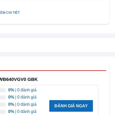
ÊM CHI TIẾT
0VGV0 GBK Tay nắm ẩn tinh tế, thẩm mỹ
t R-WB640VGV0 GBK
ể liền mạch. Điều này giúp không gian bếp trở nên sạch
0%
| 0 đánh giá
0%
| 0 đánh giá
gười
0%
| 0 đánh giá
ĐÁNH GIÁ NGAY
0%
| 0 đánh giá