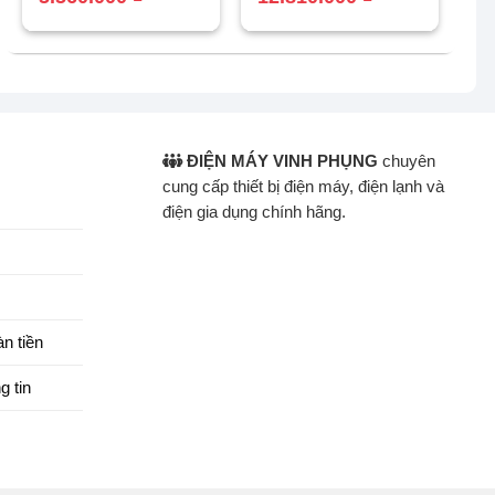
là:
tại
là:
tại
5.990.000 ₫.
là:
15.500.000 ₫.
là:
5.560.000 ₫.
12.810.000 ₫.
ĐIỆN MÁY VINH PHỤNG
chuyên
cung cấp thiết bị điện máy, điện lạnh và
điện gia dụng chính hãng.
n tiền
g tin