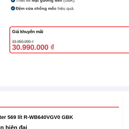
Thiết kế
mặt gương đen
(GBK).
Đệm cửa chống mốc
hiệu quả.
Giá khuyến mãi
Giá
Giá
33.950.000
₫
gốc
hiện
30.990.000
₫
là:
tại
33.950.000 ₫.
là:
30.990.000 ₫.
erter 569 lít R-WB640VGV0 GBK
n hiện đại