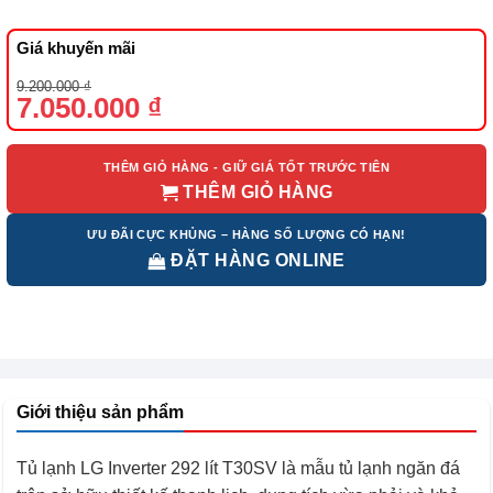
Giá khuyến mãi
Giá
Giá
9.200.000
₫
gốc
hiện
7.050.000
₫
là:
tại
9.200.000 ₫.
là:
7.050.000 ₫.
THÊM GIỎ HÀNG - GIỮ GIÁ TỐT TRƯỚC TIÊN
THÊM GIỎ HÀNG
ƯU ĐÃI CỰC KHỦNG – HÀNG SỐ LƯỢNG CÓ HẠN!
ĐẶT HÀNG ONLINE
Giới thiệu sản phẩm
Tủ lạnh LG Inverter 292 lít T30SV là mẫu tủ lạnh ngăn đá