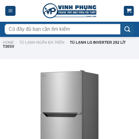
Skip
to
content
Tìm
kiếm:
HOME
-
TỦ LẠNH NGĂN ĐÁ TRÊN
-
TỦ LẠNH LG INVERTER 292 LÍT
T30SV
-23%