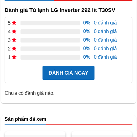
Đánh giá Tủ lạnh LG Inverter 292 lít T30SV
0%
| 0 đánh giá
5
0%
| 0 đánh giá
4
0%
| 0 đánh giá
3
Ngăn mát có dung tích 215 lít, đáp ứng nhu cầu bảo quản
0%
| 0 đánh giá
2
rau củ, thức ăn chế biến, nước uống, trứng và thực phẩm
0%
| 0 đánh giá
1
sử dụng hằng ngày.
ĐÁNH GIÁ NGAY
Ngăn đông có dung tích 77 lít, phù hợp để lưu trữ thịt cá,
thực phẩm đông lạnh và các nguyên liệu cần bảo quản ở
nhiệt độ thấp.
Chưa có đánh giá nào.
Mức độ phù hợp còn phụ thuộc vào thói quen mua sắm.
Gia đình thường mua thực phẩm theo ngày sẽ có cảm giác
sử dụng rộng rãi hơn so với người dự trữ thực phẩm trong
Sản phẩm đã xem
nhiều tuần.