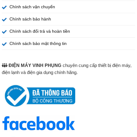
Chính sách vận chuyển
Chính sách bảo hành
Chính sách đổi trả và hoàn tiền
Chính sách bảo mật thông tin
ĐIỆN MÁY VINH PHỤNG
chuyên cung cấp thiết bị điện máy,
điện lạnh và điện gia dụng chính hãng.
Khi tủ chứa nhiều đồ hoặc thời tiết nóng, có thể cần tăng
mức làm lạnh. Nếu lượng thực phẩm ít, nên lựa chọn mức
vừa phải để tránh làm lạnh quá mức không cần thiết.
Sau mỗi lần thay đổi nhiệt độ, cần chờ tủ ổn định trước khi
tiếp tục điều chỉnh. Không nên thay đổi liên tục vì nhiệt độ
bên trong cần thời gian để cân bằng.
Sản phẩm còn được trang bị cảnh báo cửa, giúp nhắc