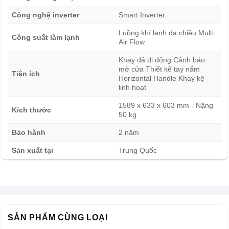
Kích thước Tủ lạnh LG Inverter 292 lít T30SV gọn
Công nghệ inverter
Smart Inverter
gàng, dễ bố trí
Sản phẩm có kích thước rộng 603 mm, cao 1589 mm và
Luồng khí lạnh đa chiều Multi
Công suất làm lạnh
Air Flow
sâu 633 mm. Đây là kích thước tương đối gọn đối với một
mẫu tủ lạnh có dung tích sử dụng gần 300 lít.
Khay đá di động Cảnh báo
mở cửa Thiết kế tay nắm
Tiện ích
Horizontal Handle Khay kệ
linh hoạt
1589 x 633 x 603 mm - Nặng
Kích thước
50 kg
Bảo hành
2 năm
Sản xuất tại
Trung Quốc
Trước khi mua, người dùng nên đo chiều rộng, chiều cao
và chiều sâu của khu vực dự kiến lắp đặt. Cần chừa
khoảng trống xung quanh để tủ tản nhiệt và mở cửa thuận
SẢN PHẨM CÙNG LOẠI
tiện.