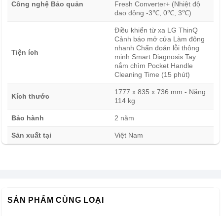
kế phẳng cũng mang lại cảm giác liền mạch khi bố trí cùng
Công nghệ Bảo quản
Fresh Converter+ (Nhiệt độ
dao động -3℃, 0℃, 3℃)
hệ tủ nội thất.
Điều khiển từ xa LG ThinQ
Cảnh báo mở cửa Làm đông
nhanh Chẩn đoán lỗi thông
Tiện ích
minh Smart Diagnosis Tay
nắm chìm Pocket Handle
Cleaning Time (15 phút)
1777 x 835 x 736 mm - Nặng
Kích thước
114 kg
Bảo hành
2 năm
Sản xuất tại
Việt Nam
SẢN PHẨM CÙNG LOẠI
Bảng điều khiển được thiết kế trực quan, hỗ trợ thay đổi
nhiệt độ và lựa chọn các chức năng cần thiết. Người dùng