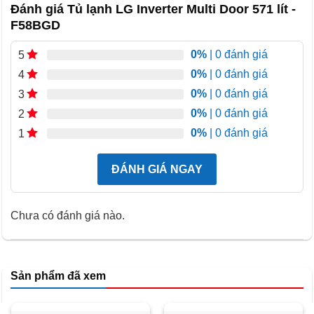
Đánh giá Tủ lạnh LG Inverter Multi Door 571 lít -
F58BGD
0%
| 0 đánh giá
5
0%
| 0 đánh giá
4
0%
| 0 đánh giá
3
0%
| 0 đánh giá
2
Ngăn đông khoảng 176 lít phù hợp để dự trữ thịt cá, thực
0%
| 0 đánh giá
1
phẩm đông lạnh và đá viên. Thiết kế nhiều hộc riêng giúp
hạn chế xếp chồng và thuận tiện tìm kiếm.
ĐÁNH GIÁ NGAY
Tủ lạnh LG Inverter Multi Door 571 lít -F58BGD phù hợp
với gia đình đông người hoặc thường xuyên mua thực
Chưa có đánh giá nào.
phẩm theo tuần. Tuy nhiên, không nên xếp kín tủ vì khí
lạnh cần khoảng trống để lưu thông.
Sản phẩm đã xem
Metal Fresh tạo điểm nhấn bên trong
Các chi tiết Metal Fresh mang đến cảm giác cao cấp cho