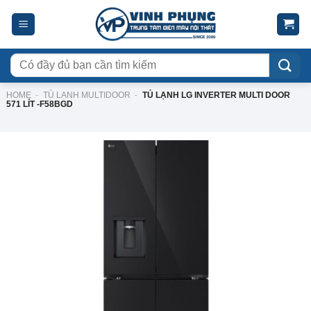
Skip
to
content
Tìm
kiếm:
HOME
-
TỦ LẠNH MULTIDOOR
-
TỦ LẠNH LG INVERTER MULTI DOOR
571 LÍT -F58BGD
-19%