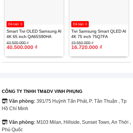
Đã bán: 0
Đã bán: 0
Smart Tivi OLED Samsung AI
Tivi Samsung Smart QLED AI
4K 65 inch QA65S90HA
4K 75 inch 75Q7FA
Giá
Giá
Giá
Giá
43.500.000
₫
19.550.000
₫
gốc
hiện
40.500.000
₫
gốc
hiện
16.720.000
₫
là:
tại
là:
tại
43.500.000 ₫.
là:
19.550.000 ₫.
là:
40.500.000 ₫.
16.720.000 ₫.
Theo điều kiện thử nghiệm của LG, công nghệ có thể giúp
CÔNG TY TNHH TM&DV VINH PHỤNG
thực phẩm duy trì độ tươi ngon đến bảy ngày. Kết quả thực
tế phụ thuộc loại thực phẩm, cách đóng gói và số lần mở
Văn phòng:
391/75 Huỳnh Tấn Phát, P. Tân Thuận , Tp
cửa.
Hồ Chí Minh
Rau củ nên được phân loại, loại bỏ phần hư hỏng và để
Văn phòng:
M103 Milan, Hillside, Sunset Town, An Thới ,
ráo trước khi bảo quản. Thịt cá cùng thức ăn đã chế biến
Phú Quốc