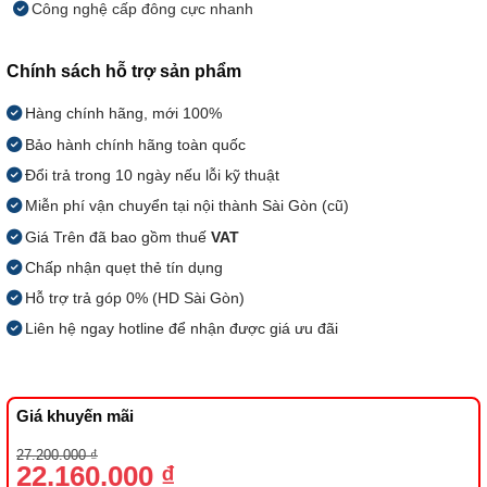
Công nghệ cấp đông cực nhanh
Chính sách hỗ trợ sản phẩm
Hàng chính hãng, mới 100%
Bảo hành chính hãng toàn quốc
Đổi trả trong 10 ngày nếu lỗi kỹ thuật
Miễn phí vận chuyển tại nội thành Sài Gòn (cũ)
Giá Trên đã bao gồm thuế
VAT
Chấp nhận quẹt thẻ tín dụng
Hỗ trợ trả góp 0% (HD Sài Gòn)
Liên hệ ngay hotline để nhận được giá ưu đãi
Giá khuyến mãi
Giá
Giá
27.200.000
₫
gốc
hiện
22.160.000
₫