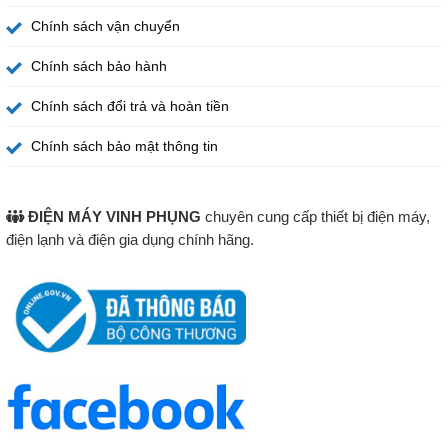
phép lựa chọn cài đặt dành cho thịt, cá hoặc rau củ. Mỗi
Chính sách vận chuyển
nhóm thực phẩm được bảo quản trong điều kiện nhiệt độ
phù hợp hơn.
Chính sách bảo hành
Chính sách đổi trả và hoàn tiền
Tủ lạnh LG Inverter Multi Door 571 lít -F58BGD nhờ đó mang đến
khả năng lưu trữ linh hoạt theo thực đơn của gia đình. Người
Chính sách bảo mật thông tin
dùng có thể chuyển đổi chế độ bằng nút chọn khi nhu cầu thay
đổi.
ĐIỆN MÁY VINH PHỤNG
chuyên cung cấp thiết bị điện máy,
Thịt cá dự định sử dụng sớm nên được đóng gói kín trước
điện lạnh và điện gia dụng chính hãng.
khi đặt vào ngăn. Nếu cần dự trữ dài ngày, thực phẩm vẫn
nên được chuyển đến ngăn đông.
Hygiene Fresh+ khử mùi, diệt khuẩn