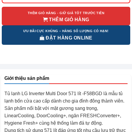
là:
tại
27.200.000 ₫.
là:
22.160.000 ₫.
THÊM GIỎ HÀNG - GIỮ GIÁ TỐT TRƯỚC TIÊN
THÊM GIỎ HÀNG
ƯU ĐÃI CỰC KHỦNG – HÀNG SỐ LƯỢNG CÓ HẠN!
ĐẶT HÀNG ONLINE
Giới thiệu sản phẩm
Tủ lạnh LG Inverter Multi Door 571 lít -F58BGD là mẫu tủ
lạnh bốn cửa cao cấp dành cho gia đình đông thành viên.
Sản phẩm nổi bật với mặt gương sang trọng,
LinearCooling, DoorCooling+, ngăn FRESHConverter+,
Hygiene Fresh+ cùng hệ thống làm đá tự động.
Dung tích sử dụng 571 lít đáp ứng tốt nhu cầu lưu trữ thực