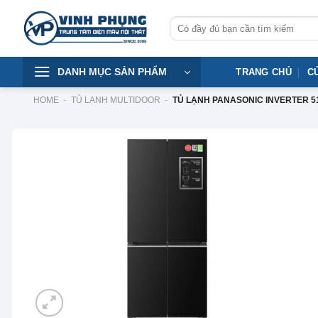
Skip
Tìm
to
kiếm:
content
DANH MỤC SẢN PHẨM
TRANG CHỦ
C
HOME
-
TỦ LẠNH MULTIDOOR
-
TỦ LẠNH PANASONIC INVERTER 51
-25%