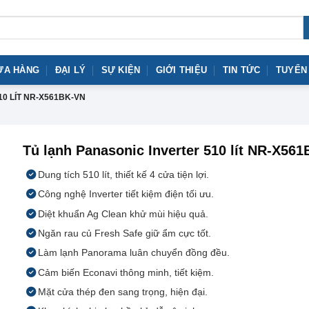
ỬA HÀNG
ĐẠI LÝ
SỰ KIỆN
GIỚI THIỆU
TIN TỨC
TUYỂN
0 LÍT NR-X561BK-VN
Tủ lạnh Panasonic Inverter 510 lít NR-X56
Dung tích 510 lít, thiết kế 4 cửa tiện lợi.
Công nghệ Inverter tiết kiệm điện tối ưu.
Diệt khuẩn Ag Clean khử mùi hiệu quả.
Ngăn rau củ Fresh Safe giữ ẩm cực tốt.
Làm lạnh Panorama luân chuyển đồng đều.
Cảm biến Econavi thông minh, tiết kiệm.
Mặt cửa thép đen sang trọng, hiện đại.