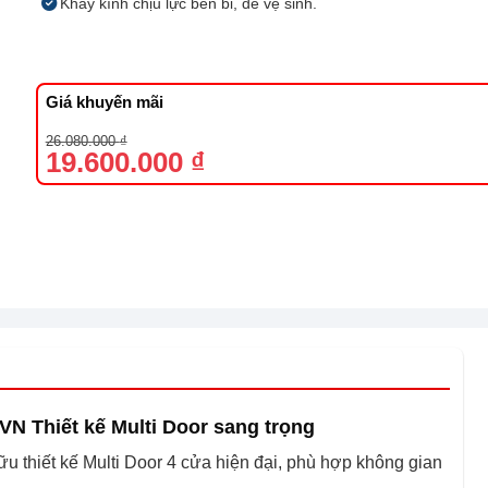
Khay kính chịu lực bền bỉ, dễ vệ sinh.
Giá khuyến mãi
Giá
Giá
26.080.000
₫
gốc
hiện
19.600.000
₫
là:
tại
26.080.000 ₫.
là:
19.600.000 ₫.
K-VN
Thiết kế Multi Door sang trọng
u thiết kế Multi Door 4 cửa hiện đại, phù hợp không gian