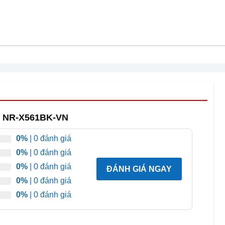
ộ môi trường.
phí điện.
.
lít NR-X561BK-VN
nh đồng đều
0%
| 0 đánh giá
dụng hệ thống Panorama Cooling.
0%
| 0 đánh giá
hẩm luôn tươi ngon.
0%
| 0 đánh giá
ĐÁNH GIÁ NGAY
0%
| 0 đánh giá
0%
| 0 đánh giá
í.