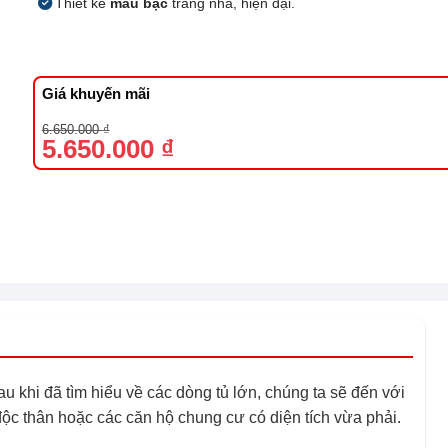
Thiết kế
màu bạc
trang nhã, hiện đại.
Giá khuyến mãi
Giá
Giá
6.650.000
₫
gốc
hiện
5.650.000
₫
là:
tại
6.650.000 ₫.
là:
5.650.000 ₫.
 khi đã tìm hiểu về các dòng tủ lớn, chúng ta sẽ đến với
độc thân hoặc các căn hộ chung cư có diện tích vừa phải.