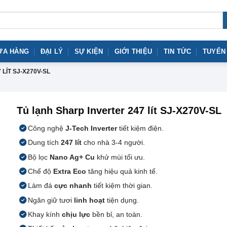
ỬA HÀNG
ĐẠI LÝ
SỰ KIỆN
GIỚI THIỆU
TIN TỨC
TUYỂN
LÍT SJ-X270V-SL
Tủ lạnh Sharp Inverter 247 lít SJ-X270V-SL
Công nghệ
J-Tech Inverter
tiết kiệm điện.
Dung tích
247 lít
cho nhà 3-4 người.
Bộ lọc
Nano Ag+ Cu
khử mùi tối ưu.
Chế độ
Extra Eco
tăng hiệu quả kinh tế.
Làm đá
cực nhanh
tiết kiệm thời gian.
Ngăn giữ tươi
linh hoạt
tiện dụng.
Khay kính
chịu lực
bền bỉ, an toàn.