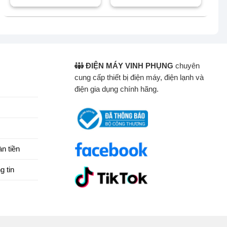
15.500.000 ₫.
là:
7.950.000 ₫.
là:
12.810.000 ₫.
7.080.000 ₫.
ĐIỆN MÁY VINH PHỤNG
chuyên
cung cấp thiết bị điện máy, điện lạnh và
điện gia dụng chính hãng.
n tiền
g tin