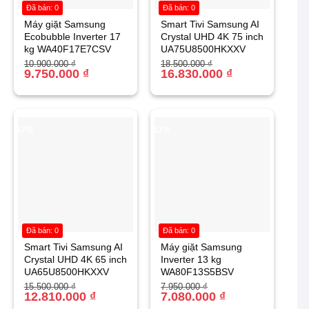
Đã bán: 0
Đã bán: 0
Máy giặt Samsung
Smart Tivi Samsung AI
Ecobubble Inverter 17
Crystal UHD 4K 75 inch
kg WA40F17E7CSV
UA75U8500HKXXV
Giá
Giá
Giá
Giá
10.900.000
₫
18.500.000
₫
gốc
hiện
9.750.000
₫
gốc
hiện
16.830.000
₫
là:
tại
là:
tại
10.900.000 ₫.
là:
18.500.000 ₫.
là:
9.750.000 ₫.
16.830.000 ₫.
-17%
-11%
Đã bán: 0
Đã bán: 0
Smart Tivi Samsung AI
Máy giặt Samsung
Crystal UHD 4K 65 inch
Inverter 13 kg
UA65U8500HKXXV
WA80F13S5BSV
Giá
Giá
Giá
Giá
15.500.000
₫
7.950.000
₫
gốc
hiện
12.810.000
₫
gốc
hiện
7.080.000
₫
là:
tại
là:
tại