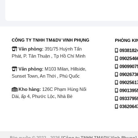
Màu bạc tinh tế (SL):
Lớp vỏ thép không gỉ màu bạc giúp
khác trong bếp.
Kích thước nhỏ gọn:
Với chiều rộng chỉ khoảng 54.5 c
vẫn đảm bảo tính thẩm mỹ.
CÔNG TY TNHH TM&DV VINH PHỤNG
PHÒNG KI
Ngăn kệ kính cường lực:
Các khay ngăn được làm bằng
Văn phòng:
391/75 Huỳnh Tấn
0938182
cho phép bạn thoải mái đựng các nồi thức ăn nặng mà k
Phát, P. Tân Thuận , Tp Hồ Chí Minh
0902546
0909907
Văn phòng:
M103 Milan, Hillside,
⚡ Tủ lạnh Sharp Inverter 247 lít SJ-X270V-SL 
0902673
Sunset Town, An Thới , Phú Quốc
0902561
Sharp SJ-X270V-SL được mệnh danh là “phù thủy tiết ki
Kho hàng:
126C Phạm Hùng Nối
0901395
Dài, ấp 4, Phước Lộc, Nhà Bè
0933795
0362064
Bản quyền © 2022 - 2026
[Công ty TNHH TM&DV Vinh Phụng]