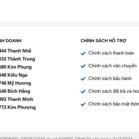
 tủ trông sạch sẽ và dễ dàng hòa hợp với các đồ nội thất
m, bạn có thể dễ dàng lắp đặt tủ ở những góc bếp hẹp mà
NH DOANH
CHÍNH SÁCH HỖ TRỢ
 kính cường lực có khả năng chịu lực lên đến 100kg,
444 Thanh Nhã
Chính sách thanh toán
hông lo nứt vỡ.
633 Thành Trung
Chính sách vận chuyển
580 Kim Phụng
Công Nghệ J-Tech Inverter & Chế Độ Extra Eco
648 Kiều Nga
Chính sách bảo hành
748 Mỹ Hương
ệm điện” nhờ sự kết hợp kép:
548 Bích Hằng
Chính sách đổi trả và hoà
993 Thanh Minh
Chính sách bảo mật thôn
773 Kim Phượng
GPDKKD: 0307510346 do sở KH&ĐT TP.HCM cấp ngày: 31/7/2024.