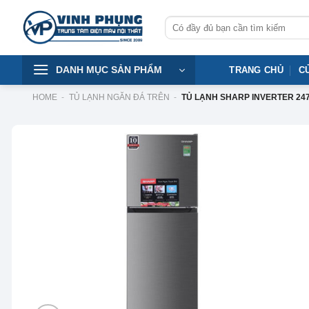
Skip
Tìm
to
kiếm:
content
DANH MỤC SẢN PHẨM
TRANG CHỦ
C
HOME
-
TỦ LẠNH NGĂN ĐÁ TRÊN
-
TỦ LẠNH SHARP INVERTER 247 
-15%