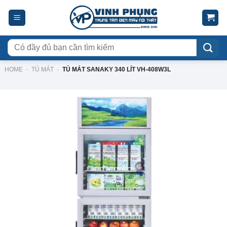
Skip
to
content
Tìm
kiếm:
HOME
-
TỦ MÁT
-
TỦ MÁT SANAKY 340 LÍT VH-408W3L
-7%