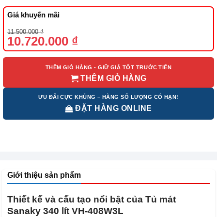
Giá khuyến mãi
Giá
Giá
11.500.000
₫
gốc
hiện
10.720.000
₫
là:
tại
11.500.000 ₫.
là:
10.720.000 ₫.
THÊM GIỎ HÀNG - GIỮ GIÁ TỐT TRƯỚC TIÊN
THÊM GIỎ HÀNG
ƯU ĐÃI CỰC KHỦNG – HÀNG SỐ LƯỢNG CÓ HẠN!
ĐẶT HÀNG ONLINE
Giới thiệu sản phẩm
Thiết kế và cấu tạo nổi bật của Tủ mát
Sanaky 340 lít VH-408W3L