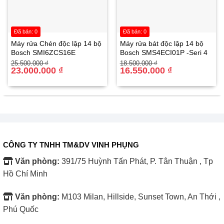
Tính năng và tiện ích của Tủ mát Sanaky 340
lít VH-408W3L
Đã bán: 0
Đã bán: 0
Máy rửa Chén độc lập 14 bộ
Máy rửa bát độc lập 14 bộ
Bosch SMI6ZCS16E
Bosch SMS4ECI01P -Seri 4
Giá
Giá
Giá
Giá
25.500.000
₫
18.500.000
₫
gốc
hiện
23.000.000
₫
gốc
hiện
16.550.000
₫
là:
tại
là:
tại
25.500.000 ₫.
là:
18.500.000 ₫.
là:
23.000.000 ₫.
16.550.000 ₫.
CÔNG TY TNHH TM&DV VINH PHỤNG
Văn phòng:
391/75 Huỳnh Tấn Phát, P. Tân Thuận , Tp
Trưng bày và sử dụng tiện lợi
Hồ Chí Minh
Hệ thống đèn LED chiếu sáng tiết kiệm điện
Văn phòng:
M103 Milan, Hillside, Sunset Town, An Thới ,
Tủ mát Sanaky 340 lít VH-408W3L được trang bị hệ thống
Phú Quốc
đèn LED chiếu sáng đều khắp không gian bên trong, giúp