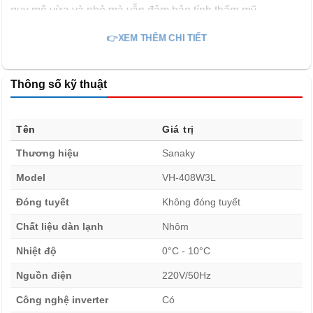
quy mô vừa và nhỏ mà vẫn đảm bảo tính thẩm mỹ.
👉XEM THÊM CHI TIẾT
Cửa kính hai lớp chống đọng sương
Thông số kỹ thuật
Tên
Giá trị
Thương hiệu
Sanaky
Model
VH-408W3L
Đóng tuyết
Không đóng tuyết
Chất liệu dàn lạnh
Nhôm
Cửa tủ được làm bằng kính hai lớp cao cấp, có khả năng
Nhiệt độ
0°C - 10°C
chịu lực tốt, chống va đập và được phủ lớp chống đọng
sương hiện đại. Nhờ đó, Tủ mát Sanaky 340 lít VH-
Nguồn điện
220V/50Hz
408W3L luôn giữ mặt kính trong suốt, giúp người dùng dễ
Công nghệ inverter
Có
dàng quan sát sản phẩm bên trong mà không ảnh hưởng