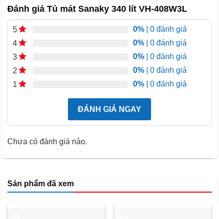
Đánh giá Tủ mát Sanaky 340 lít VH-408W3L
0%
| 0 đánh giá
5
0%
| 0 đánh giá
4
Dàn lạnh bằng nhôm làm lạnh nhanh
0%
| 0 đánh giá
3
Tủ mát Sanaky 340 lít VH-408W3L được trang bị dàn lạnh
0%
| 0 đánh giá
2
bằng nhôm chất lượng cao, giúp làm lạnh nhanh và đều.
0%
| 0 đánh giá
1
Hệ thống quạt gió tuần hoàn không khí lạnh khắp không
gian bên trong, đảm bảo nhiệt độ ổn định và duy trì độ tươi
ĐÁNH GIÁ NGAY
ngon cho thực phẩm.
Gas R600A thân thiện với môi trường
Chưa có đánh giá nào.
Tủ sử dụng gas R600A – loại môi chất lạnh hiệu suất cao,
thân thiện với môi trường và an toàn cho sức khỏe người
dùng. Gas R600A giúp tủ vận hành êm ái, làm lạnh sâu,
Sản phẩm đã xem
tiết kiệm điện năng và giảm thiểu tiếng ồn trong quá trình
hoạt động.
-3%
-10%