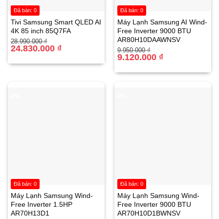
về mặt vệ sinh, diệt khuẩn.
Đã bán: 0
Đã bán: 0
Tivi Samsung Smart QLED AI
Máy Lạnh Samsung AI Wind-
4K 85 inch 85Q7FA
Free Inverter 9000 BTU
✨ Công Nghệ Tạo Sóng Phun Nước Mạnh Mẽ và Mâm Giặt
AR80H10DAAWNSV
Giá
Giá
28.990.000
₫
Hiện Đại
gốc
hiện
24.830.000
₫
Giá
Giá
9.950.000
₫
là:
tại
gốc
hiện
9.120.000
₫
28.990.000 ₫.
là:
là:
tại
24.830.000 ₫.
9.950.000 ₫.
là:
9.120.000 ₫.
-8%
-9%
Đã bán: 0
Đã bán: 0
Máy giặt Aqua Lồng Đứng Inverter 15 kg AQW-
Máy Lạnh Samsung Wind-
Máy Lạnh Samsung Wind-
DR150UGT PS
sử dụng công nghệ tạo sóng nước mạnh
Free Inverter 1.5HP
Free Inverter 9000 BTU
mẽ kết hợp với thiết kế mâm giặt đặc biệt. Công nghệ này
AR70H13D1
AR70H10D1BWNSV