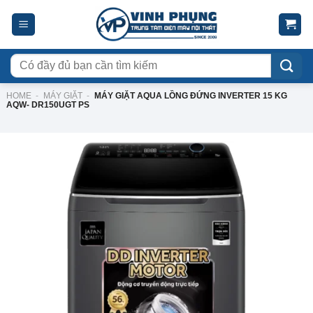
Skip
to
content
Tìm
kiếm:
HOME
-
MÁY GIẶT
-
MÁY GIẶT AQUA LỒNG ĐỨNG INVERTER 15 KG
AQW- DR150UGT PS
-10%