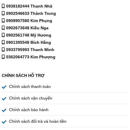
cho sức khỏe gia đình.
0938182444 Thanh Nhã
0902546633 Thành Trung
💡 Máy giặt Aqua Lồng Đứng Inverter 15 kg AQW-
0909907580 Kim Phụng
DR150UGT PS – Tiện Ích Thông Minh và Lồng Giặt
0902673648 Kiều Nga
Chống Bám Bẩn
0902561748 Mỹ Hương
0901395548 Bích Hằng
Máy giặt Aqua Lồng Đứng Inverter 15 kg AQW-
0933795993 Thanh Minh
DR150UGT PS
được trang bị nhiều tiện ích thông minh,
0362064773 Kim Phượng
giúp người dùng tối ưu hóa quá trình giặt và bảo trì máy.
CHÍNH SÁCH HỖ TRỢ
Chính sách thanh toán
Chính sách vận chuyển
Chính sách bảo hành
Chính sách đổi trả và hoàn tiền