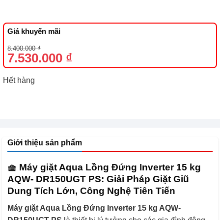
Giá khuyến mãi
Giá
Giá
8.400.000
₫
gốc
hiện
7.530.000
₫
là:
tại
8.400.000 ₫.
là:
7.530.000 ₫.
Hết hàng
Giới thiệu sản phẩm
🧺 Máy giặt Aqua Lồng Đứng Inverter 15 kg
AQW- DR150UGT PS: Giải Pháp Giặt Giũ
Dung Tích Lớn, Công Nghệ Tiên Tiến
Máy giặt Aqua Lồng Đứng Inverter 15 kg AQW-