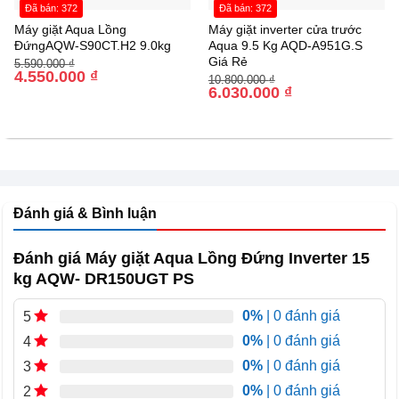
bền bỉ. Nắp máy làm bằng kính cường lực chịu lực, có
Đã bán: 372
Đã bán: 372
thiết kế đóng chậm (giảm chấn). Điều này không chỉ giúp
Máy giặt Aqua Lồng
Máy giặt inverter cửa trước
ĐứngAQW-S90CT.H2 9.0kg
Aqua 9.5 Kg AQD-A951G.S
bạn ễ dàng quan sát quá trình giặt mà còn đảm bảo an
Giá Rẻ
Giá
Giá
5.590.000
₫
toàn, tránh va đập mạnh.
gốc
hiện
4.550.000
₫
Giá
Giá
10.800.000
₫
là:
tại
gốc
hiện
6.030.000
₫
5.590.000 ₫.
là:
là:
tại
Độ bền và tính thẩm mỹ cao của thiết kế là một
chỉ số hấp
4.550.000 ₫.
10.800.000 ₫.
là:
6.030.000 ₫.
dẫn helpful
đối với việc sử dụng lâu dài và liên tục.
🎛️ Động Cơ DD Inverter Truyền Động Trực Tiếp: Siêu Êm
và Tiết Kiệm Điện
Đánh giá & Bình luận
Đánh giá Máy giặt Aqua Lồng Đứng Inverter 15
kg AQW- DR150UGT PS
0%
| 0 đánh giá
5
0%
| 0 đánh giá
4
0%
| 0 đánh giá
3
0%
| 0 đánh giá
2