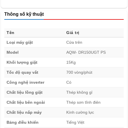
Thông số kỹ thuật
Tên
Giá trị
⚙️ Máy giặt Aqua Lồng Đứng Inverter 15 kg AQW-
Loại máy giặt
Cửa trên
DR150UGT PS – Dung Tích Khổng Lồ và Động Cơ DD
Model
AQW- DR150UGT PS
Inverter
Máy giặt Aqua Lồng Đứng Inverter 15 kg AQW-
Khối lượng giặt
15Kg
DR150UGT PS
nổi bật nhờ dung tích siêu lớn 15 kg, đáp
Tốc độ quay vắt
700 vòng/phút
ứng nhu cầu giặt giũ tần suất cao. Thiết kế lồng đứng
Công nghệ inverter
Có
vững chắc, bền bỉ cùng với việc trang bị động cơ truyền
động trực tiếp DD Inverter là điểm nhấn công nghệ. Sự kết
Chất liệu lồng giặt
Thép không gỉ
hợp này mang lại hiệu suất mạnh mẽ và khả năng tiết kiệm
Chất liệu bên ngoài
Thép sơn tĩnh điên
điện năng đáng kể.
Chất liệu nắp máy
Kính cường lực
Thiết kế mạnh mẽ và công nghệ động cơ tiên tiến là hai
Bảng điều khiển
Tiếng Việt
yếu tố then chốt tạo nên giá trị của chiếc máy giặt này.