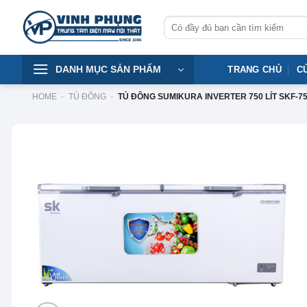
Skip
Tìm
to
kiếm:
content
DANH MỤC SẢN PHẨM
TRANG CHỦ
C
HOME
-
TỦ ĐÔNG
-
TỦ ĐÔNG SUMIKURA INVERTER 750 LÍT SKF-75
-13%