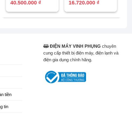
gốc
hiện
40.500.000
₫
gốc
hiện
16.720.000
₫
là:
tại
là:
tại
43.500.000 ₫.
là:
19.550.000 ₫.
là:
40.500.000 ₫.
16.720.000 ₫.
ĐIỆN MÁY VINH PHỤNG
chuyên
cung cấp thiết bị điện máy, điện lạnh và
điện gia dụng chính hãng.
n tiền
g tin