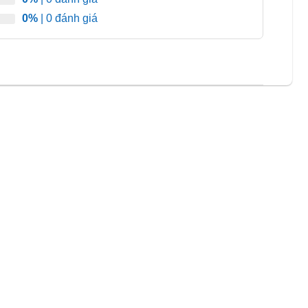
0%
| 0 đánh giá
 dàn lạnh làm từ đồng nguyên chất, có khả năng dẫn nhiệt
ổn định và tiết kiệm điện năng.