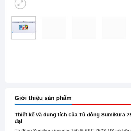
Giới thiệu sản phẩm
Thiết kế và dung tích của Tủ đông Sumikura 75
đại
Tủ đông Sumikura inverter 750 lít SKF-750SI/JS sở hữu t