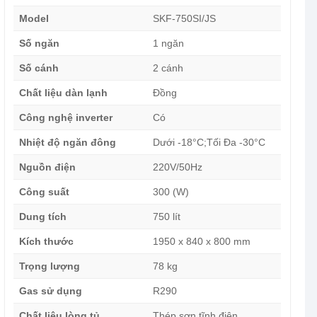
Model
SKF-750SI/JS
Số ngăn
1 ngăn
Số cánh
2 cánh
Chất liệu dàn lạnh
Đồng
Công nghệ inverter
Có
Nhiệt độ ngăn đông
Dưới -18°C;Tối Đa -30°C
Nguồn điện
220V/50Hz
Công suất
300 (W)
Dung tích
750 lít
Kích thước
1950 x 840 x 800 mm
Trọng lượng
78 kg
Gas sử dụng
R290
Chất liệu lòng tủ
Thép sơn tĩnh điện