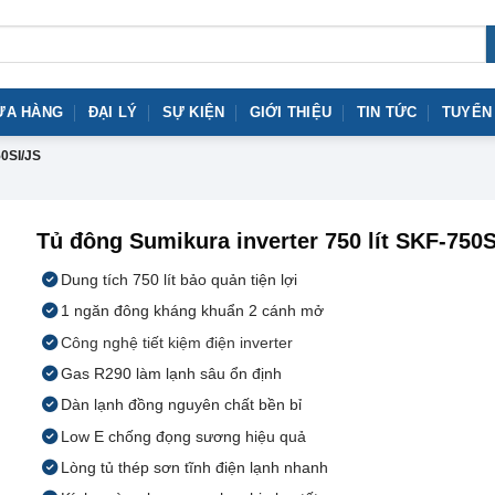
ỬA HÀNG
ĐẠI LÝ
SỰ KIỆN
GIỚI THIỆU
TIN TỨC
TUYỂN
0SI/JS
Tủ đông Sumikura inverter 750 lít SKF-750S
Dung tích 750 lít bảo quản tiện lợi
1 ngăn đông kháng khuẩn 2 cánh mở
Công nghệ tiết kiệm điện inverter
Gas R290 làm lạnh sâu ổn định
Dàn lạnh đồng nguyên chất bền bỉ
Low E chống đọng sương hiệu quả
Lòng tủ thép sơn tĩnh điện lạnh nhanh