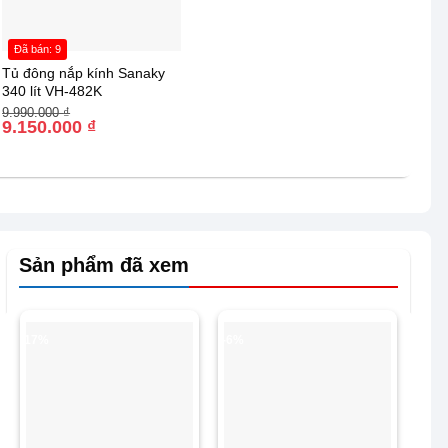
Đã bán: 9
Tủ đông nắp kính Sanaky
340 lít VH-482K
Giá
Giá
9.990.000
₫
gốc
hiện
9.150.000
₫
là:
tại
9.990.000 ₫.
là:
9.150.000 ₫.
Sản phẩm đã xem
-17%
-6%