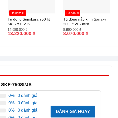
Đã bán: 11
Đã bán: 9
Tủ đông Sumikura 750 lít
Tủ đông nắp kính Sanaky
Sumikura inverter 750 lít SKF-750SI/JS
SKF-750S/JS
260 lít VH-382K
Giá
Giá
Giá
Giá
14.980.000
₫
8.990.000
₫
gốc
hiện
13.220.000
₫
gốc
hiện
8.070.000
₫
là:
tại
là:
tại
14.980.000 ₫.
là:
8.990.000 ₫.
là:
13.220.000 ₫.
8.070.000 ₫.
t SKF-750SI/JS
0%
| 0 đánh giá
0%
| 0 đánh giá
0%
| 0 đánh giá
ĐÁNH GIÁ NGAY
0%
| 0 đánh giá