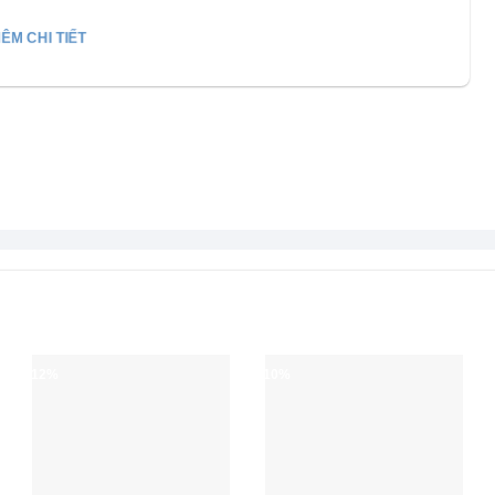
ÊM CHI TIẾT
SI/JS Dung tích 750 lít lưu trữ thoải mái
ản thực phẩm số lượng lớn cho các gia đình đông thành
 phẩm gọn gàng, thuận tiện và tiết kiệm diện tích.
-12%
-10%
I/JS Thiết kế cửa vali tiện lợi và tiết kiệm
o su cao cấp giữ hơi lạnh bên trong.
S giúp giảm thất thoát nhiệt, tăng hiệu quả bảo quản và