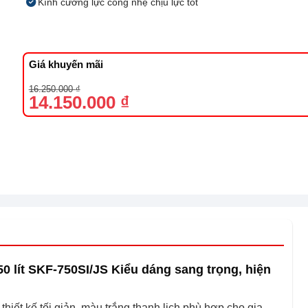
Kính cường lực cong nhẹ chịu lực tốt
Giá khuyến mãi
Giá
Giá
16.250.000
₫
gốc
hiện
14.150.000
₫
là:
tại
16.250.000 ₫.
là:
14.150.000 ₫.
0 lít SKF-750SI/JS Kiểu dáng sang trọng, hiện
hiết kế tối giản, màu trắng thanh lịch phù hợp cho gia