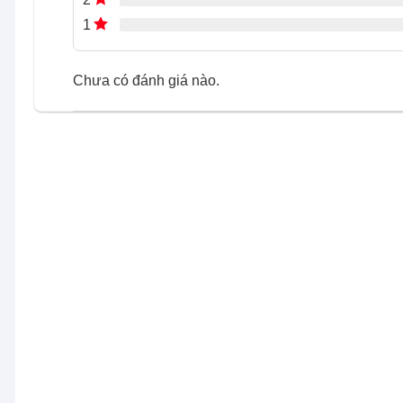
1
Chưa có đánh giá nào.
Tủ đông Sumikura 750 lít SKF-750SI/JS
được trang bị
tốt và tuổi thọ cao.
Nhờ đó, sản phẩm giúp làm lạnh nhanh, duy trì nhiệt độ 