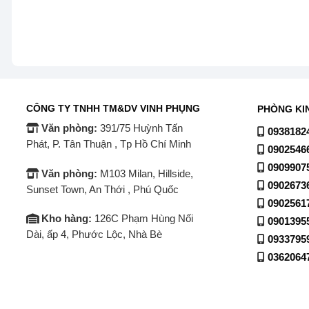
Nhiệt độ làm lạnh sâu và đồng đều
CÔNG TY TNHH TM&DV VINH PHỤNG
PHÒNG KI
Văn phòng:
391/75 Huỳnh Tấn
0938182
Phát, P. Tân Thuận , Tp Hồ Chí Minh
0902546
0909907
Văn phòng:
M103 Milan, Hillside,
0902673
Sunset Town, An Thới , Phú Quốc
0902561
Kho hàng:
126C Phạm Hùng Nối
0901395
Dài, ấp 4, Phước Lộc, Nhà Bè
0933795
0362064