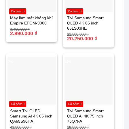
Đã bán: 0
Đã bán: 0
Máy làm mát không khí
Tivi Samsung Smart
Empire EPQM-9000
QLED 4K 65 inch
65LS03HE
Giá
Giá
3.480.000
₫
gốc
hiện
2.890.000
₫
Giá
Giá
21.500.000
₫
là:
tại
gốc
hiện
20.250.000
₫
3.480.000 ₫.
là:
là:
tại
2.890.000 ₫.
21.500.000 ₫.
là:
20.250.000 ₫.
-7%
-14%
Đã bán: 0
Đã bán: 0
Smart Tivi OLED
Tivi Samsung Smart
Samsung AI 4K 65 inch
QLED AI 4K 75 inch
QA65S90HA
75Q7FA
Giá
Giá
Giá
Giá
43.500.000
₫
19.550.000
₫