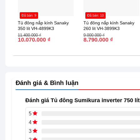
tiết kiệm chi phí điện năng.
Đã bán: 9
Đã bán: 10
Tủ đông nắp kính Sanaky
Tủ đông nắp kính Sanaky
Hiệu suất làm lạnh và công nghệ của Tủ đông 
350 lít VH-4899K3
260 lít VH-3899K3
Giá
Giá
Giá
Giá
11.400.000
₫
9.000.000
₫
Dàn lạnh đồng nguyên chất bền bỉ
gốc
hiện
10.070.000
₫
gốc
hiện
8.790.000
₫
là:
tại
là:
tại
11.400.000 ₫.
là:
9.000.000 ₫.
là:
10.070.000 ₫.
8.790.000 ₫.
Đánh giá & Bình luận
Đánh giá Tủ đông Sumikura inverter 750 lí
5
4
3
2