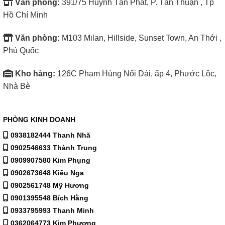
Văn phòng:
391/75 Huỳnh Tấn Phát, P. Tân Thuận , Tp
Hồ Chí Minh
Văn phòng:
M103 Milan, Hillside, Sunset Town, An Thới ,
Phú Quốc
Kho hàng:
126C Phạm Hùng Nối Dài, ấp 4, Phước Lộc,
Nhà Bè
PHÒNG KINH DOANH
0938182444 Thanh Nhã
0902546633 Thành Trung
0909907580 Kim Phụng
0902673648 Kiều Nga
0902561748 Mỹ Hương
0901395548 Bích Hằng
0933795993 Thanh Minh
0362064773 Kim Phượng