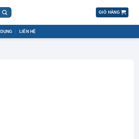
GIỎ HÀNG
 DỤNG
LIÊN HỆ