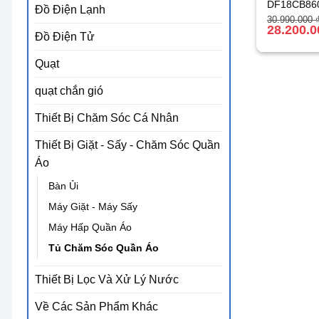
DF18CB86
Đồ Điện Lạnh
Giá
Giá
30.990.000
gốc
hiện
28.200.
Đồ Điện Tử
là:
tại
30.990.000 
là:
28.200.000 
Quạt
quạt chắn gió
Thiết Bị Chăm Sóc Cá Nhân
Thiết Bị Giặt - Sấy - Chăm Sóc Quần
Áo
Bàn Ủi
Máy Giặt - Máy Sấy
Máy Hấp Quần Áo
Tủ Chăm Sóc Quần Áo
Thiết Bị Lọc Và Xử Lý Nước
Về Các Sản Phẩm Khác