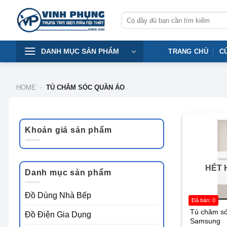
Skip
Tìm
to
kiếm:
content
DANH MỤC SẢN PHẨM
TRANG CHỦ
C
HOME
-
TỦ CHĂM SÓC QUẦN ÁO
-9%
Khoản giá sản phẩm
Giá
Giá
tối
tối
thiểu
đa
HẾT 
Danh mục sản phẩm
Đồ Dùng Nhà Bếp
Đã bán: 0
Tủ chăm só
Đồ Điện Gia Dụng
Samsung