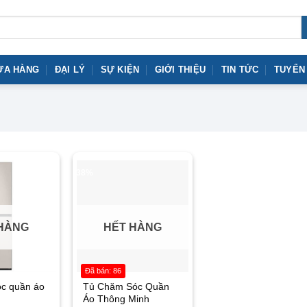
ỬA HÀNG
ĐẠI LÝ
SỰ KIỆN
GIỚI THIỆU
TIN TỨC
TUYỂN
-38%
HÀNG
HẾT HÀNG
Đã bán: 86
c quần áo
Tủ Chăm Sóc Quần
Áo Thông Minh