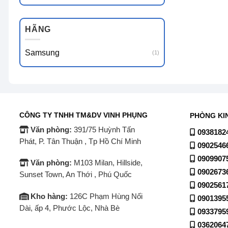
HÃNG
Samsung
(1)
CÔNG TY TNHH TM&DV VINH PHỤNG
PHÒNG KI
Văn phòng:
391/75 Huỳnh Tấn
0938182
Phát, P. Tân Thuận , Tp Hồ Chí Minh
0902546
0909907
Văn phòng:
M103 Milan, Hillside,
0902673
Sunset Town, An Thới , Phú Quốc
0902561
Kho hàng:
126C Phạm Hùng Nối
0901395
Dài, ấp 4, Phước Lộc, Nhà Bè
0933795
0362064