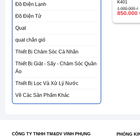
K401
Đồ Điện Lạnh
Giá
Giá
1.000.000
₫
gốc
hiện
850.000
Đồ Điện Tử
là:
tại
1.000.000 ₫
là:
850.000 ₫.
Quạt
quạt chắn gió
Thiết Bị Chăm Sóc Cá Nhân
Thiết Bị Giặt - Sấy - Chăm Sóc Quần
Áo
Thiết Bị Lọc Và Xử Lý Nước
Về Các Sản Phẩm Khác
CÔNG TY TNHH TM&DV VINH PHỤNG
PHÒNG KI