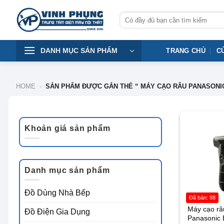
Skip
Tìm
to
kiếm:
content
DANH MỤC SẢN PHẨM
TRANG CHỦ
C
HOME
-
SẢN PHẨM ĐƯỢC GẮN THẺ “ MÁY CẠO RÂU PANASONI
-15%
Khoản giá sản phẩm
Giá
Giá
tối
tối
thiểu
đa
Danh mục sản phẩm
Đồ Dùng Nhà Bếp
Đã bán: 88
Máy cạo râ
Đồ Điện Gia Dụng
Panasonic 