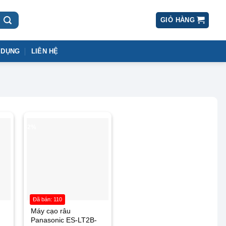
GIỎ HÀNG
 DỤNG
LIÊN HỆ
-2%
Đã bán: 110
Máy cạo râu
Panasonic ES-LT2B-