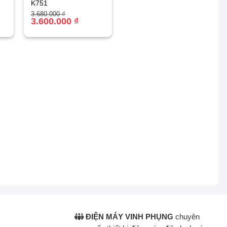
K751
Giá
Giá
3.680.000
₫
gốc
hiện
3.600.000
₫
là:
tại
3.680.000 ₫.
là:
3.600.000 ₫.
ĐIỆN MÁY VINH PHỤNG
chuyên