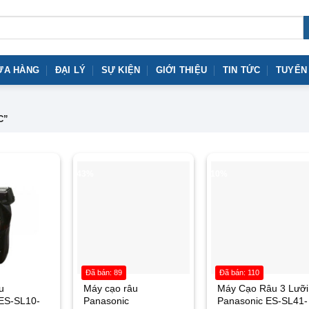
ỬA HÀNG
ĐẠI LÝ
SỰ KIỆN
GIỚI THIỆU
TIN TỨC
TUYỂN
C”
-43%
-10%
Đã bán: 89
Đã bán: 110
u
Máy cạo râu
Máy Cạo Râu 3 Lưỡi
ES-SL10-
Panasonic
Panasonic ES-SL41-