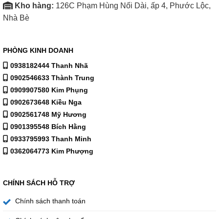
Kho hàng:
126C Phạm Hùng Nối Dài, ấp 4, Phước Lộc,
Nhà Bè
PHÒNG KINH DOANH
0938182444 Thanh Nhã
0902546633 Thành Trung
0909907580 Kim Phụng
0902673648 Kiều Nga
0902561748 Mỹ Hương
0901395548 Bích Hằng
0933795993 Thanh Minh
0362064773 Kim Phượng
CHÍNH SÁCH HỖ TRỢ
Chính sách thanh toán