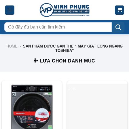
Skip
to
content
Tìm
kiếm:
HOME
-
SẢN PHẨM ĐƯỢC GẮN THẺ “ MÁY GIẶT LỒNG NGANG
TOSHIBA”
LỰA CHỌN DANH MỤC
-13%
-20%