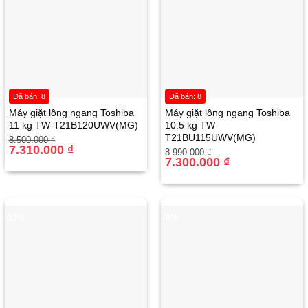
Đã bán: 8
Đã bán: 8
Máy giặt lồng ngang Toshiba
Máy giặt lồng ngang Toshiba
11 kg TW-T21B120UWV(MG)
10.5 kg TW-
T21BU115UWV(MG)
Giá
Giá
8.500.000
₫
gốc
hiện
7.310.000
₫
Giá
Giá
8.990.000
₫
là:
tại
gốc
hiện
7.300.000
₫
8.500.000 ₫.
là:
là:
tại
7.310.000 ₫.
8.990.000 ₫.
là:
7.300.000 ₫.
-23%
-6%