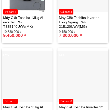
Đã bán: 8
Đã bán: 8
Máy Giặt Toshiba 13Kg AI
Máy Giặt Toshiba inverter
inverter TW-
Lồng Ngang TW-
T33B140UWV(MK)
21B120UWV(MG)
Giá
Giá
Giá
Giá
10.830.000
₫
9.150.000
₫
gốc
hiện
9.450.000
₫
gốc
hiện
7.300.000
₫
là:
tại
là:
tại
10.830.000 ₫.
là:
9.150.000 ₫.
là:
9.450.000 ₫.
7.300.000 ₫.
-17%
-13%
Đã bán: 8
Đã bán: 8
Máy Giặt Toshiba 11Kg AI
Máy giặt Toshiba Inverter 12