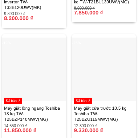
inverter TW-
kg TW-T21BU130UWV(MG)
T33B120UWV(MK)
Giá
Giá
8.990.000
₫
gốc
hiện
7.850.000
₫
Giá
Giá
9.890.000
₫
là:
tại
gốc
hiện
8.200.000
₫
8.990.000 ₫.
là:
là:
tại
7.850.000 ₫.
9.890.000 ₫.
là:
8.200.000 ₫.
-19%
-25%
Đã bán: 8
Đã bán: 8
Máy giặt lồng ngang Toshiba
Máy giặt cửa trước 10.5 kg
13 kg TW-
Toshiba TW-
T25BZP140MWV(MG)
T25BZU115MWV(MG)
Giá
Giá
Giá
Giá
14.550.000
₫
12.390.000
₫
gốc
hiện
11.850.000
₫
gốc
hiện
9.330.000
₫
là:
tại
là:
tại