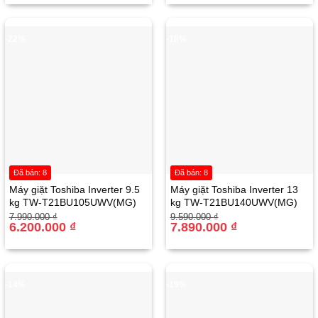
14.550.000 ₫.
là:
12.390.000 ₫.
là:
11.850.000 ₫.
9.330.000 ₫.
-22%
-18%
Đã bán: 8
Đã bán: 8
Máy giặt Toshiba Inverter 9.5
Máy giặt Toshiba Inverter 13
kg TW-T21BU105UWV(MG)
kg TW-T21BU140UWV(MG)
Giá
Giá
Giá
Giá
7.990.000
₫
9.590.000
₫
gốc
hiện
6.200.000
₫
gốc
hiện
7.890.000
₫
là:
tại
là:
tại
7.990.000 ₫.
là:
9.590.000 ₫.
là:
6.200.000 ₫.
7.890.000 ₫.
-14%
-19%