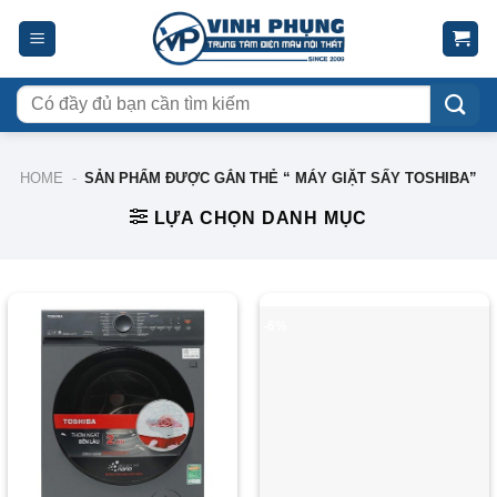
Skip
to
content
Tìm
kiếm:
HOME
-
SẢN PHẨM ĐƯỢC GẮN THẺ “ MÁY GIẶT SẤY TOSHIBA”
LỰA CHỌN DANH MỤC
-9%
-6%