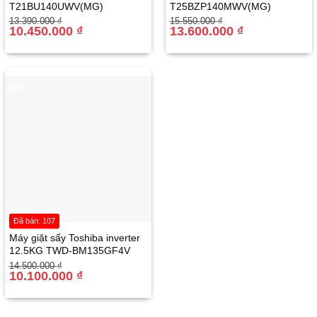
T21BU140UWV(MG)
T25BZP140MWV(MG)
Giá
Giá
Giá
Giá
13.390.000
₫
15.550.000
₫
gốc
hiện
10.450.000
₫
gốc
hiện
13.600.000
₫
là:
tại
là:
tại
13.390.000 ₫.
là:
15.550.000 ₫.
là:
10.450.000 ₫.
13.600.000 ₫.
-30%
Đã bán: 107
Máy giặt sấy Toshiba inverter
12.5KG TWD-BM135GF4V
Giá
Giá
14.500.000
₫
gốc
hiện
10.100.000
₫
là:
tại
14.500.000 ₫.
là:
10.100.000 ₫.