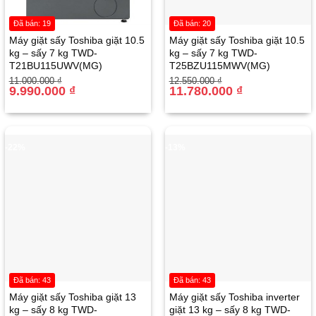
Đã bán: 19
Đã bán: 20
Máy giặt sấy Toshiba giặt 10.5
Máy giặt sấy Toshiba giặt 10.5
kg – sấy 7 kg TWD-
kg – sấy 7 kg TWD-
T21BU115UWV(MG)
T25BZU115MWV(MG)
Giá
Giá
Giá
Giá
11.000.000
₫
12.550.000
₫
gốc
hiện
9.990.000
₫
gốc
hiện
11.780.000
₫
là:
tại
là:
tại
11.000.000 ₫.
là:
12.550.000 ₫.
là:
9.990.000 ₫.
11.780.000 ₫.
-22%
-13%
Đã bán: 43
Đã bán: 43
Máy giặt sấy Toshiba giặt 13
Máy giặt sấy Toshiba inverter
kg – sấy 8 kg TWD-
giặt 13 kg – sấy 8 kg TWD-