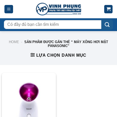
Skip
to
content
Tìm
kiếm:
HOME
-
SẢN PHẨM ĐƯỢC GẮN THẺ “ MÁY XÔNG HƠI MẶT
PANASONIC”
LỰA CHỌN DANH MỤC
-1%