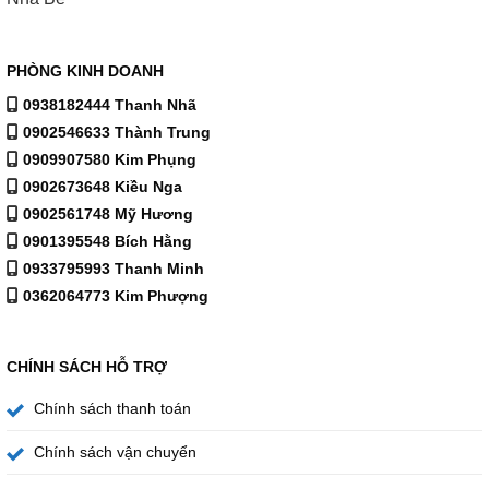
PHÒNG KINH DOANH
0938182444 Thanh Nhã
0902546633 Thành Trung
0909907580 Kim Phụng
0902673648 Kiều Nga
0902561748 Mỹ Hương
0901395548 Bích Hằng
0933795993 Thanh Minh
0362064773 Kim Phượng
CHÍNH SÁCH HỖ TRỢ
Chính sách thanh toán
Chính sách vận chuyển