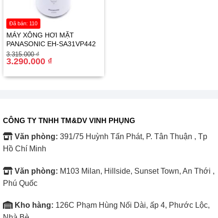
Đã bán: 110
MÁY XÔNG HƠI MẶT
PANASONIC EH-SA31VP442
Giá
Giá
3.315.000
₫
gốc
hiện
3.290.000
₫
là:
tại
3.315.000 ₫.
là:
3.290.000 ₫.
CÔNG TY TNHH TM&DV VINH PHỤNG
Văn phòng:
391/75 Huỳnh Tấn Phát, P. Tân Thuận , Tp
Hồ Chí Minh
Văn phòng:
M103 Milan, Hillside, Sunset Town, An Thới ,
Phú Quốc
Kho hàng:
126C Phạm Hùng Nối Dài, ấp 4, Phước Lộc,
Nhà Bè