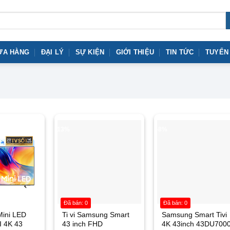
ỬA HÀNG
ĐẠI LÝ
SỰ KIỆN
GIỚI THIỆU
TIN TỨC
TUYỂN
-13%
-8%
Đã bán: 0
Đã bán: 0
Mini LED
Ti vi Samsung Smart
Samsung Smart Tivi
I 4K 43
43 inch FHD
4K 43inch 43DU7000