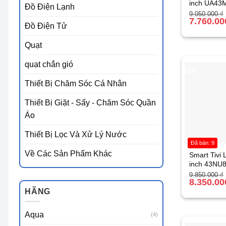
inch UA43
Đồ Điện Lạnh
Giá
Giá
9.050.000
₫
gốc
hiện
7.760.0
Đồ Điện Tử
là:
tại
9.050.000 ₫
là:
7.760.000 ₫
Quạt
quạt chắn gió
-15%
Thiết Bị Chăm Sóc Cá Nhân
Thiết Bị Giặt - Sấy - Chăm Sóc Quần
Áo
Thiết Bị Lọc Và Xử Lý Nước
Đã bán: 9
Về Các Sản Phẩm Khác
Smart Tivi 
inch 43NU
Giá
Giá
9.850.000
₫
gốc
hiện
8.350.0
là:
tại
HÃNG
9.850.000 ₫
là:
8.350.000 ₫
Aqua
(4)