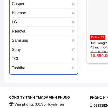
-9%
Casper
(2)
Hisense
(3)
LG
(6)
Renova
(1)
Đã bán: 13
Samsung
(9)
Tivi Googl
43 inch K
Sony
(2)
Giá
Giá
11.550.000
gốc
hiện
10.550.
TCL
là:
tại
(1)
11.550.000 
là:
10.550.000 
Toshiba
(4)
CÔNG TY TNHH TM&DV VINH PHỤNG
PHÒNG KI
Văn phòng:
391/75 Huỳnh Tấn
0938182