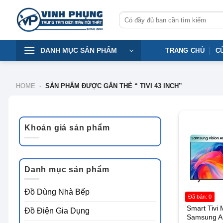
Skip
Tìm
to
kiếm:
content
DANH MỤC SẢN PHẨM
TRANG CHỦ
C
HOME
-
SẢN PHẨM ĐƯỢC GẮN THẺ “ TIVI 43 INCH”
-14%
Khoản giá sản phẩm
Giá
Giá
tối
tối
thiểu
đa
Danh mục sản phẩm
Đồ Dùng Nhà Bếp
Đã bán: 0
Smart Tivi 
Đồ Điện Gia Dụng
Samsung A