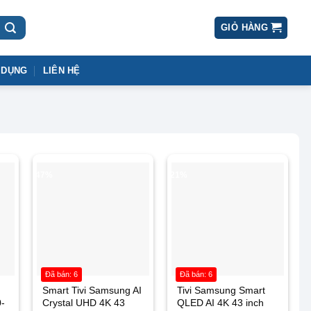
GIỎ HÀNG
 DỤNG
LIÊN HỆ
-47%
-21%
Đã bán: 6
Đã bán: 6
Smart Tivi Samsung AI
Tivi Samsung Smart
-
Crystal UHD 4K 43
QLED AI 4K 43 inch