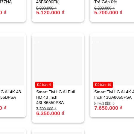
M77HA
43F6000FK
Trả Góp 0%
Giá
Giá
Giá
Giá
5.900.000
₫
6.200.000
₫
00
₫
gốc
hiện
5.120.000
₫
gốc
hiện
5.700.000
₫
là:
tại
là:
tại
.
5.900.000 ₫.
là:
6.200.000 ₫.
là:
.
5.120.000 ₫.
5.700.000 ₫.
-15%
-15%
Đã bán: 9
Đã bán: 10
LG AI 4K 43
Smart Tivi LG AI Full
Smart Tivi LG AI 4K 
855BPSA
HD 43 Inch
Inch 43UA8055PSA
43LB6550PSA
Giá
Giá
8.950.000
₫
00
₫
gốc
hiện
7.650.000
₫
Giá
Giá
7.500.000
₫
là:
tại
gốc
hiện
6.350.000
₫
.
8.950.000 ₫.
là:
là:
tại
.
7.650.000 ₫.
7.500.000 ₫.
là:
6.350.000 ₫.