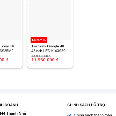
-13%
Đã bán: 15
e Sony 4K
Tivi Sony Google 4K
-43S25M2
43inch LED K-43S30
Giá
Giá
₫
13.800.000
₫
000
₫
gốc
hiện
11.960.000
₫
là:
tại
₫.
13.800.000 ₫.
là:
₫.
11.960.000 ₫.
NH DOANH
CHÍNH SÁCH HỖ TRỢ
444 Thanh Nhã
Chính sách thanh toán