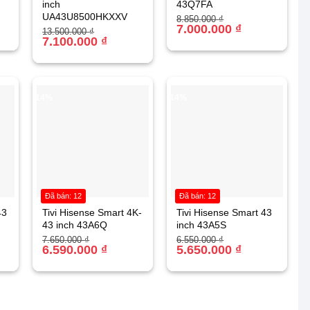
inch
43Q7FA
UA43U8500HKXXV
Giá
Giá
8.850.000
₫
gốc
hiện
7.000.000
₫
Giá
Giá
13.500.000
₫
là:
tại
gốc
hiện
7.100.000
₫
8.850.000 ₫.
là:
là:
tại
7.000.000 ₫.
13.500.000 ₫.
là:
7.100.000 ₫.
-14%
-14%
Đã bán: 12
Đã bán: 12
43
Tivi Hisense Smart 4K-
Tivi Hisense Smart 43
43 inch 43A6Q
inch 43A5S
Giá
Giá
Giá
Giá
7.650.000
₫
6.550.000
₫
gốc
hiện
6.590.000
₫
gốc
hiện
5.650.000
₫
là:
tại
là:
tại
7.650.000 ₫.
là:
6.550.000 ₫.
là:
6.590.000 ₫.
5.650.000 ₫.