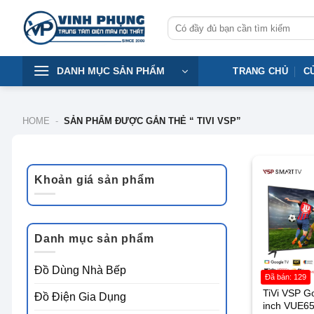
Skip
Tìm
to
kiếm:
content
DANH MỤC SẢN PHẨM
TRANG CHỦ
C
HOME
-
SẢN PHẨM ĐƯỢC GẮN THẺ “ TIVI VSP”
-19%
Khoản giá sản phẩm
Giá
Giá
tối
tối
thiểu
đa
Danh mục sản phẩm
Đồ Dùng Nhà Bếp
Đã bán: 129
TiVi VSP G
Đồ Điện Gia Dụng
inch VUE6