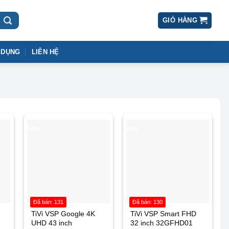
GIỎ HÀNG
 DỤNG
LIÊN HỆ
-24%
-26%
Đã bán: 131
Đã bán: 130
TiVi VSP Google 4K
TiVi VSP Smart FHD
UHD 43 inch
32 inch 32GFHD01