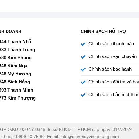
NH DOANH
CHÍNH SÁCH HỖ TRỢ
444 Thanh Nhã
Chính sách thanh toán
633 Thành Trung
Chính sách vận chuyển
580 Kim Phụng
648 Kiều Nga
Chính sách bảo hành
748 Mỹ Hương
548 Bích Hằng
Chính sách đổi trả và hoà
993 Thanh Minh
Chính sách bảo mật thôn
773 Kim Phượng
GPDKKD: 0307510346 do sở KH&ĐT TP.HCM cấp ngày: 31/7/2024.
ện thoại: 0909.90.75.80. Email: info@dienmayvinhphung.com.