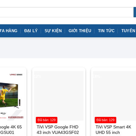
ỬA HÀNG
ĐẠI LÝ
SỰ KIỆN
GIỚI THIỆU
TIN TỨC
TUYỂN
-12%
-19%
Đã bán: 129
Đã bán: 129
oogle 4K 65
TiVi VSP Google FHD
TiVi VSP Smart 4K
5GSU01
43 inch VUA43GSF02
UHD 55 inch