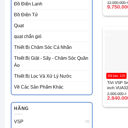
Giá
Giá
12.000.000
Đồ Điện Lạnh
gốc
hiện
9.750.0
là:
tại
12.000.000 
là:
Đồ Điện Tử
9.750.000 ₫
Quạt
-5%
quạt chắn gió
Thiết Bị Chăm Sóc Cá Nhân
Thiết Bị Giặt - Sấy - Chăm Sóc Quần
Áo
Thiết Bị Lọc Và Xử Lý Nước
Đã bán: 129
TiVi VSP S
Về Các Sản Phẩm Khác
inch VUA3
Giá
Giá
2.990.000
₫
gốc
hiện
2.840.0
là:
tại
2.990.000 ₫
là:
HÃNG
2.840.000 ₫
VSP
(7)