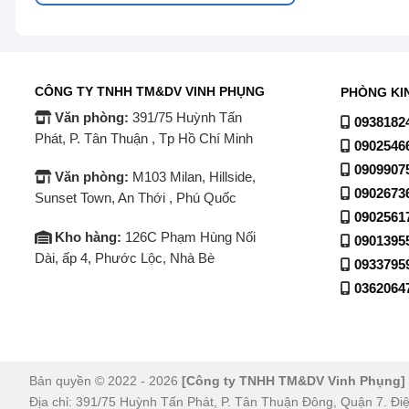
CÔNG TY TNHH TM&DV VINH PHỤNG
PHÒNG KI
Văn phòng:
391/75 Huỳnh Tấn
0938182
Phát, P. Tân Thuận , Tp Hồ Chí Minh
0902546
0909907
Văn phòng:
M103 Milan, Hillside,
0902673
Sunset Town, An Thới , Phú Quốc
0902561
Kho hàng:
126C Phạm Hùng Nối
0901395
Dài, ấp 4, Phước Lộc, Nhà Bè
0933795
0362064
Bản quyền © 2022 - 2026
[Công ty TNHH TM&DV Vinh Phụng]
Địa chỉ: 391/75 Huỳnh Tấn Phát, P. Tân Thuận Đông, Quận 7. Đi