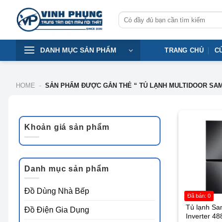
Skip
Tìm
to
kiếm:
content
DANH MỤC SẢN PHẨM
TRANG CHỦ
C
HOME
-
SẢN PHẨM ĐƯỢC GẮN THẺ “ TỦ LẠNH MULTIDOOR SA
-1%
Khoản giá sản phẩm
Giá
Giá
tối
tối
thiểu
đa
Danh mục sản phẩm
Đồ Dùng Nhà Bếp
Đã bán: 0
Tủ lạnh S
Đồ Điện Gia Dụng
Inverter 488