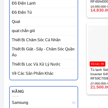
RF48A400
Đồ Điện Lạnh
Giá
Giá
14.990.000
gốc
hiện
14.830.
Đồ Điện Tử
là:
tại
14.990.000 
là:
14.830.000 
Quạt
-23%
quạt chắn gió
Thiết Bị Chăm Sóc Cá Nhân
Thiết Bị Giặt - Sấy - Chăm Sóc Quần
Áo
Thiết Bị Lọc Và Xử Lý Nước
Đã bán: 85
Tủ lạnh Sid
Về Các Sản Phẩm Khác
Inverter 649
RF59C700
Giá
Giá
27.900.000
gốc
hiện
21.500.
là:
tại
HÃNG
27.900.000 
là:
21.500.000 
Samsung
(1)