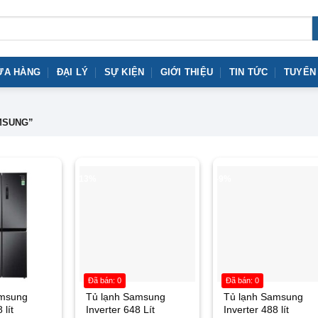
ỬA HÀNG
ĐẠI LÝ
SỰ KIỆN
GIỚI THIỆU
TIN TỨC
TUYỂN
MSUNG”
-13%
-9%
Đã bán: 0
Đã bán: 0
amsung
Tủ lạnh Samsung
Tủ lạnh Samsung
 lít
Inverter 648 Lít
Inverter 488 lít