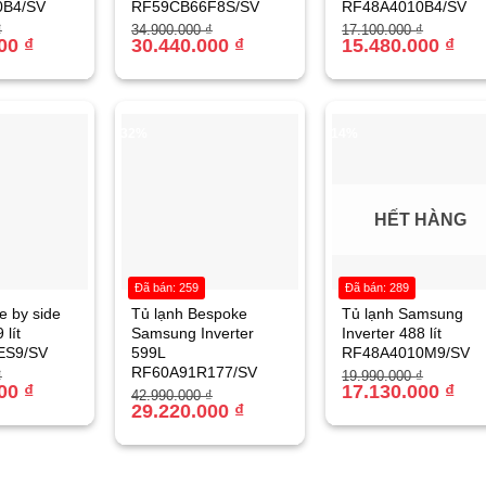
0B4/SV
RF59CB66F8S/SV
RF48A4010B4/SV
Giá
Giá
Giá
Giá
₫
34.900.000
₫
17.100.000
₫
000
₫
gốc
hiện
30.440.000
₫
gốc
hiện
15.480.000
₫
là:
tại
là:
tại
₫.
34.900.000 ₫.
là:
17.100.000 ₫.
là:
₫.
30.440.000 ₫.
15.480.000 ₫.
-32%
-14%
HẾT HÀNG
Đã bán: 259
Đã bán: 289
e by side
Tủ lạnh Bespoke
Tủ lạnh Samsung
 lít
Samsung Inverter
Inverter 488 lít
ES9/SV
599L
RF48A4010M9/SV
RF60A91R177/SV
Giá
Giá
₫
19.990.000
₫
000
₫
gốc
hiện
17.130.000
₫
Giá
Giá
42.990.000
₫
là:
tại
gốc
hiện
29.220.000
₫
₫.
19.990.000 ₫.
là:
là:
tại
₫.
17.130.000 ₫.
42.990.000 ₫.
là:
29.220.000 ₫.