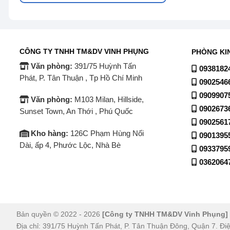
CÔNG TY TNHH TM&DV VINH PHỤNG
PHÒNG KI
Văn phòng:
391/75 Huỳnh Tấn
0938182
Phát, P. Tân Thuận , Tp Hồ Chí Minh
0902546
0909907
Văn phòng:
M103 Milan, Hillside,
0902673
Sunset Town, An Thới , Phú Quốc
0902561
Kho hàng:
126C Phạm Hùng Nối
0901395
Dài, ấp 4, Phước Lộc, Nhà Bè
0933795
0362064
Bản quyền © 2022 - 2026
[Công ty TNHH TM&DV Vinh Phụng]
Địa chỉ: 391/75 Huỳnh Tấn Phát, P. Tân Thuận Đông, Quận 7. Đi