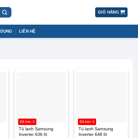
GIỎ HÀNG
 DỤNG
LIÊN HỆ
-4%
-6%
Đã bán: 0
Đã bán: 0
Tủ lạnh Samsung
Tủ lạnh Samsung
Inverter 636 lít
Inverter 648 lít