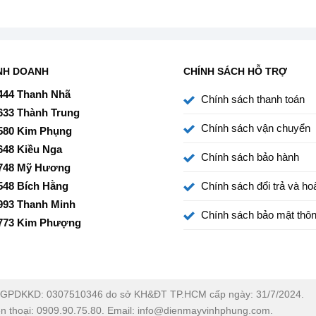
NH DOANH
CHÍNH SÁCH HỖ TRỢ
444 Thanh Nhã
Chính sách thanh toán
633 Thành Trung
Chính sách vận chuyển
580 Kim Phụng
648 Kiều Nga
Chính sách bảo hành
748 Mỹ Hương
548 Bích Hằng
Chính sách đổi trả và hoà
993 Thanh Minh
Chính sách bảo mật thôn
773 Kim Phượng
GPDKKD: 0307510346 do sở KH&ĐT TP.HCM cấp ngày: 31/7/2024.
ện thoại: 0909.90.75.80. Email: info@dienmayvinhphung.com.