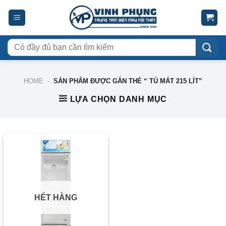
Skip
to
content
Tìm
kiếm:
HOME
-
SẢN PHẨM ĐƯỢC GẮN THẺ “ TỦ MÁT 215 LÍT”
LỰA CHỌN DANH MỤC
-35%
HẾT HÀNG