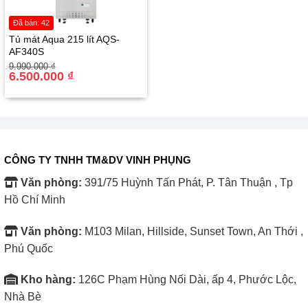
Đã bán: 42
Tủ mát Aqua 215 lít AQS-
AF340S
Giá
Giá
9.990.000
₫
gốc
hiện
6.500.000
₫
là:
tại
9.990.000 ₫.
là:
6.500.000 ₫.
CÔNG TY TNHH TM&DV VINH PHỤNG
Văn phòng:
391/75 Huỳnh Tấn Phát, P. Tân Thuận , Tp
Hồ Chí Minh
Văn phòng:
M103 Milan, Hillside, Sunset Town, An Thới ,
Phú Quốc
Kho hàng:
126C Phạm Hùng Nối Dài, ấp 4, Phước Lộc,
Nhà Bè