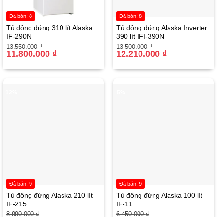
Đã bán: 8
Đã bán: 8
Tủ đông đứng 310 lít Alaska
Tủ đông đứng Alaska Inverter
IF-290N
390 lít IFI-390N
Giá
Giá
Giá
Giá
13.550.000
₫
13.500.000
₫
gốc
hiện
11.800.000
₫
gốc
hiện
12.210.000
₫
là:
tại
là:
tại
13.550.000 ₫.
là:
13.500.000 ₫.
là:
11.800.000 ₫.
12.210.000 ₫.
-12%
-5%
Đã bán: 9
Đã bán: 9
Tủ đông đứng Alaska 210 lít
Tủ đông đứng Alaska 100 lít
IF-215
IF-11
Giá
Giá
Giá
Giá
8.990.000
₫
6.450.000
₫