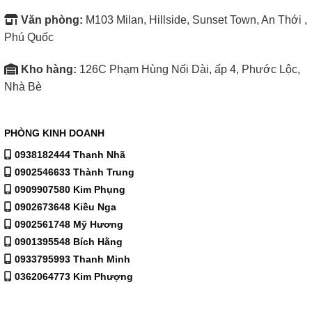
Văn phòng:
M103 Milan, Hillside, Sunset Town, An Thới ,
Phú Quốc
Kho hàng:
126C Phạm Hùng Nối Dài, ấp 4, Phước Lộc,
Nhà Bè
PHÒNG KINH DOANH
0938182444 Thanh Nhã
0902546633 Thành Trung
0909907580 Kim Phụng
0902673648 Kiều Nga
0902561748 Mỹ Hương
0901395548 Bích Hằng
0933795993 Thanh Minh
0362064773 Kim Phượng