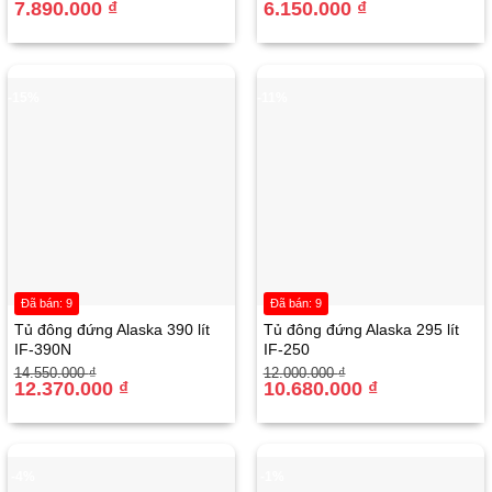
gốc
hiện
7.890.000
₫
gốc
hiện
6.150.000
₫
là:
tại
là:
tại
8.990.000 ₫.
là:
6.450.000 ₫.
là:
7.890.000 ₫.
6.150.000 ₫.
-15%
-11%
Đã bán: 9
Đã bán: 9
Tủ đông đứng Alaska 390 lít
Tủ đông đứng Alaska 295 lít
IF-390N
IF-250
Giá
Giá
Giá
Giá
14.550.000
₫
12.000.000
₫
gốc
hiện
12.370.000
₫
gốc
hiện
10.680.000
₫
là:
tại
là:
tại
14.550.000 ₫.
là:
12.000.000 ₫.
là:
12.370.000 ₫.
10.680.000 ₫.
-4%
-1%