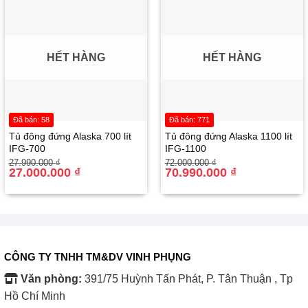
HẾT HÀNG
HẾT HÀNG
Đã bán: 58
Đã bán: 771
Tủ đông đứng Alaska 700 lít
Tủ đông đứng Alaska 1100 lít
IFG-700
IFG-1100
Giá
Giá
Giá
Giá
27.990.000
₫
72.000.000
₫
gốc
hiện
27.000.000
₫
gốc
hiện
70.990.000
₫
là:
tại
là:
tại
27.990.000 ₫.
là:
72.000.000 ₫.
là:
27.000.000 ₫.
70.990.000 ₫.
CÔNG TY TNHH TM&DV VINH PHỤNG
Văn phòng:
391/75 Huỳnh Tấn Phát, P. Tân Thuận , Tp
Hồ Chí Minh