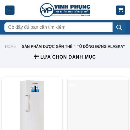
Skip
to
content
Tìm
kiếm:
HOME
-
SẢN PHẨM ĐƯỢC GẮN THẺ “ TỦ ĐÔNG ĐỨNG ALASKA”
LỰA CHỌN DANH MỤC
-13%
-10%